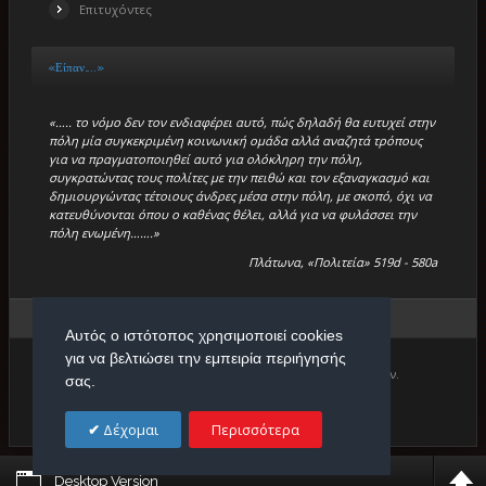
Επιτυχόντες
«Είπαν…..»
«….. το νόμο δεν τον ενδιαφέρει αυτό, πώς δηλαδή θα ευτυχεί στην
πόλη μία συγκεκριμένη κοινωνική ομάδα αλλά αναζητά τρόπους
για να πραγματοποιηθεί αυτό για ολόκληρη την πόλη,
συγκρατώντας τους πολίτες με την πειθώ και τον εξαναγκασμό και
δημιουργώντας τέτοιους άνδρες μέσα στην πόλη, με σκοπό, όχι να
κατευθύνονται όπου ο καθένας θέλει, αλλά για να φυλάσσει την
πόλη ενωμένη…….»
Πλάτωνα, «Πολιτεία» 519d - 580a
Βρίσκεστε εδώ:
Αρχική
/
Εργασίες
/
Παράδοση
Αυτός ο ιστότοπος χρησιμοποιεί cookies
για να βελτιώσει την εμπειρία περιήγησής
Copyright © 2026. Πρότυπο Κέντρο Φιλολογικών Μαθημάτων.
σας.
Designed by
Δέχομαι
Περισσότερα
Desktop Version