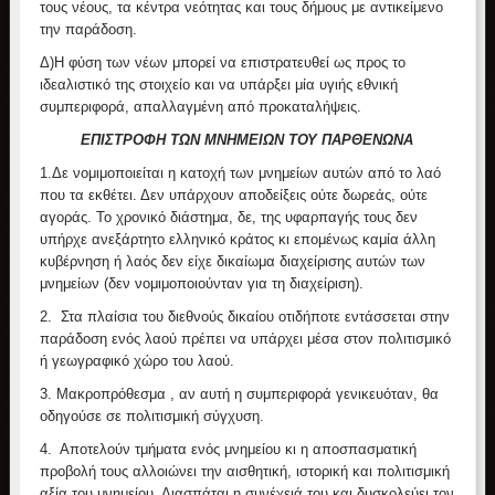
τους νέους, τα κέντρα νεότητας και τους δήμους με αντικείμενο
την παράδοση.
Δ)Η φύση των νέων μπορεί να επιστρατευθεί ως προς το
ιδεαλιστικό της στοιχείο και να υπάρξει μία υγιής εθνική
συμπεριφορά, απαλλαγμένη από προκαταλήψεις.
ΕΠΙΣΤΡΟΦΗ ΤΩΝ ΜΝΗΜΕΙΩΝ ΤΟΥ ΠΑΡΘΕΝΩΝΑ
1.
Δε νομιμοποιείται η κατοχή των μνημείων αυτών από το λαό
που τα εκθέτει. Δεν υπάρχουν αποδείξεις ούτε δωρεάς, ούτε
αγοράς. Το χρονικό διάστημα, δε, της υφαρπαγής τους δεν
υπήρχε ανεξάρτητο ελληνικό κράτος κι επομένως καμία άλλη
κυβέρνηση ή λαός δεν είχε δικαίωμα διαχείρισης αυτών των
μνημείων (δεν νομιμοποιούνταν για τη διαχείριση).
2.
Στα πλαίσια του διεθνούς δικαίου οτιδήποτε εντάσσεται στην
παράδοση ενός λαού πρέπει να υπάρχει μέσα στον πολιτισμικό
ή γεωγραφικό χώρο του λαού.
3.
Μακροπρόθεσμα , αν αυτή η συμπεριφορά γενικευόταν, θα
οδηγούσε σε πολιτισμική σύγχυση.
4.
Αποτελούν τμήματα ενός μνημείου κι η αποσπασματική
προβολή τους αλλοιώνει την αισθητική, ιστορική και πολιτισμική
αξία του μνημείου. Διασπάται η συνέχειά του και δυσκολεύει τον