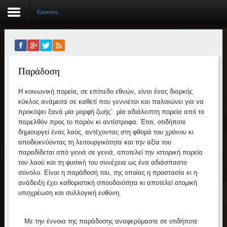
Εργασίες
Αρχική
Παράδοση
Βιογραφικό
Η κοινωνική πορεία, σε επίπεδο εθνών, είναι ένας διαρκής
Συγγραφικό έργο
κύκλος ανάμεσα σε καθετί που γεννιέται και παλαιώνει για να
προκύψει ξανά μία μορφή ζωής` μία αδιάλειπτη πορεία από το
Εργασίες
παρελθόν προς το παρόν κι αντίστροφα. Έτσι, οτιδήποτε
δημιουργεί ένας λαός, αντέχοντας στη φθορά του χρόνου κι
Ιστορίες Επιτυχίας
αποδεικνύοντας τη λειτουργικότητα και την αξία του
παραδίδεται από γενιά σε γενιά, αποτελεί την ιστορική πορεία
Επιτυχόντες
του λαού και τη φυσική του συνέχεια ως ένα αδιάσπαστο
σύνολο. Είναι η παράδοσή του, της οποίας η προστασία κι η
Διακρίσεις
ανάδειξη έχει καθοριστική σπουδαιότητα κι αποτελεί ατομική
υποχρέωση και συλλογική ευθύνη.
«Μικρά Βιβλία»
Με την έννοια της παράδοσης αναφερόμαστε σε οτιδήποτε
Ο χώρος μας