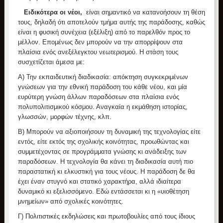
Ειδικότερα οι νέοι,
είναι σημαντικό να κατανοήσουν τη θέση
τους, δηλαδή ότι αποτελούν τμήμα αυτής της παράδοσης, καθώς
είναι η φυσική συνέχεια (εξέλιξη) από το παρελθόν προς το
μέλλον. Επομένως δεν μπορούν να την απορρίψουν στα
πλαίσια ενός ανεξέλεγκτου νεωτερισμού. Η στάση τους
συσχετίζεται άμεσα με:
Α) Την εκπαιδευτική διαδικασία: απόκτηση συγκεκριμένων
γνώσεων για την εθνική παράδοση του κάθε νέου, και μία
ευρύτερη γνώση άλλων παραδόσεων στα πλαίσια ενός
πολυπολιτισμικού κόσμου. Αναγκαία η εκμάθηση ιστορίας,
γλωσσών, μορφών τέχνης, κλπ.
Β) Μπορούν να αξιοποιήσουν τη δυναμική της τεχνολογίας είτε
εντός, είτε εκτός της σχολικής κοινότητας, προωθώντας και
συμμετέχοντας σε προγράμματα γνώσης κι ανάδειξης των
παραδόσεων. Η τεχνολογία θα κάνει τη διαδικασία αυτή πιο
παραστατική κι ελκυστική για τους νέους. Η παράδοση δε θα
έχει έναν στυγνό και στατικό χαρακτήρα, αλλά ιδιαίτερα
δυναμικό κι εξελισσόμενο. Εδώ εντάσσεται κι η «υιοθέτηση
μνημείων» από σχολικές κοινότητες.
Γ) Πολιτιστικές εκδηλώσεις και πρωτοβουλίες από τους ίδιους