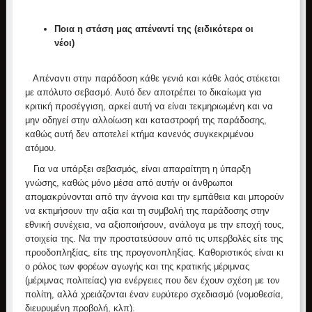
Ποια η στάση μας απέναντί της (ειδικότερα οι
νέοι)
Απέναντι στην παράδοση κάθε γενιά και κάθε λαός στέκεται
με απόλυτο σεβασμό. Αυτό δεν αποτρέπει το δικαίωμα για
κριτική προσέγγιση, αρκεί αυτή να είναι τεκμηριωμένη και να
μην οδηγεί στην αλλοίωση και καταστροφή της παράδοσης,
καθώς αυτή δεν αποτελεί κτήμα κανενός συγκεκριμένου
ατόμου.
Για να υπάρξει σεβασμός, είναι απαραίτητη η ύπαρξη
γνώσης, καθώς μόνο μέσα από αυτήν οι άνθρωποι
απομακρύνονται από την άγνοια και την εμπάθεια και μπορούν
να εκτιμήσουν την αξία και τη συμβολή της παράδοσης στην
εθνική συνέχεια, να αξιοποιήσουν, ανάλογα με την εποχή τους,
στοιχεία της. Να την προστατεύσουν από τις υπερβολές είτε της
προοδοπληξίας, είτε της προγονοπληξίας. Καθοριστικός είναι κι
ο ρόλος των φορέων αγωγής και της κρατικής μέριμνας
(μέριμνας πολιτείας) για ενέργειες που δεν έχουν σχέση με τον
πολίτη, αλλά χρειάζονται έναν ευρύτερο σχεδιασμό (νομοθεσία,
διευρυμένη προβολή, κλπ).