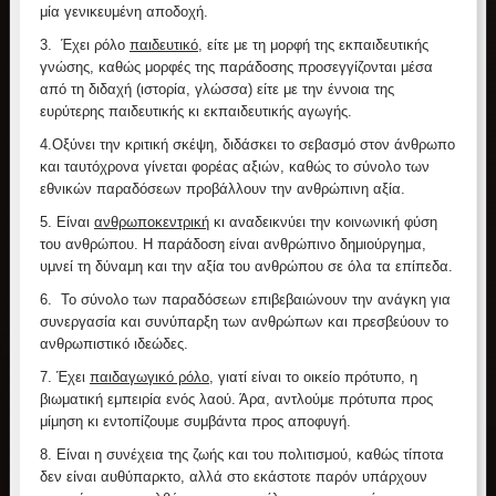
μία γενικευμένη αποδοχή.
3.
Έχει ρόλο
παιδευτικό
, είτε με τη μορφή της εκπαιδευτικής
γνώσης, καθώς μορφές της παράδοσης προσεγγίζονται μέσα
από τη διδαχή (ιστορία, γλώσσα) είτε με την έννοια της
ευρύτερης παιδευτικής κι εκπαιδευτικής αγωγής.
4.
Οξύνει την κριτική σκέψη, διδάσκει το σεβασμό στον άνθρωπο
και ταυτόχρονα γίνεται φορέας αξιών, καθώς το σύνολο των
εθνικών παραδόσεων προβάλλουν την ανθρώπινη αξία.
5.
Είναι
ανθρωποκεντρική
κι αναδεικνύει την κοινωνική φύση
του ανθρώπου. Η παράδοση είναι ανθρώπινο δημιούργημα,
υμνεί τη δύναμη και την αξία του ανθρώπου σε όλα τα επίπεδα.
6.
Το σύνολο των παραδόσεων επιβεβαιώνουν την ανάγκη για
συνεργασία και συνύπαρξη των ανθρώπων και πρεσβεύουν το
ανθρωπιστικό ιδεώδες.
7.
Έχει
παιδαγωγικό ρόλο
, γιατί είναι το οικείο πρότυπο, η
βιωματική εμπειρία ενός λαού. Άρα, αντλούμε πρότυπα προς
μίμηση κι εντοπίζουμε συμβάντα προς αποφυγή.
8.
Είναι η συνέχεια της ζωής και του πολιτισμού, καθώς τίποτα
δεν είναι αυθύπαρκτο, αλλά στο εκάστοτε παρόν υπάρχουν