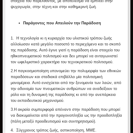
στοιχεία του παρελθόντος, με αποτέλεσμα να εμπνέει στην
ψυχαγωγία, στην τέχνη και στην καθημερινή ζωή.
Παράγοντες που Απειλούν την Παράδοση
1.
Η τεχνολογία κι η κυριαρχία του υλιστικού τρόπου ζωής
αλλοίωσαν κατά μεγάλο ποσοστό το περιεχόμενο και το σκοπό
της παράδοσης. Αυτό έγινε γιατί η παράδοση είναι στοιχείο του
ηθικοπνευματικού πολιτισμού και δεν μπορεί να ανταγωνιστεί
τον ωφελιμιστικό χαρακτήρα του τεχνοκρατικού πολιτισμού.
2.
Η παγκοσμιοποίηση υπονομεύει την πολυμορφία των εθνικών
παραδόσεων και σταδιακά επιβάλλει μία πολιτισμική
μονομέρεια. Αυτό ενισχύεται από την ξενομανία των λαών, από
την αδυναμία των πνευματικών ανθρώπων να αναδείξουν το
ρόλο και τη δυναμική της παράδοσης κι από την ανεπάρκεια
του εκπαιδευτικού μηχανισμού.
3.
Η ακραία συμπεριφορά απέναντι στην παράδοση που μπορεί
να διακυμαίνεται από την προγονοπληξία ως την προοδοπληξία
(πάλη μεταξύ προοδευτισμού και συντηρητισμού).
4.
Σύγχρονος τρόπος ζωής, αστικοποίηση, ΜΜΕ.