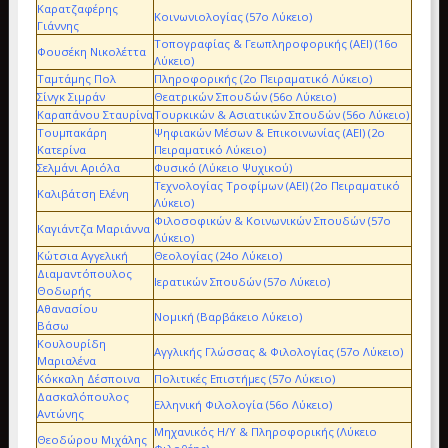
Καρατζαφέρης
Κοινωνιολογίας (57ο Λύκειο)
Γιάννης
Τοπογραφίας & Γεωπληροφορικής (ΑΕΙ) (16ο
Φουσέκη Νικολέττα
Λύκειο)
Ταμτάμης Πολ
Πληροφορικής (2ο Πειραματικό Λύκειο)
Σίνγκ Σιμράν
Θεατρικών Σπουδών (56ο Λύκειο)
Καραπάνου Σταυρίνα
Τουρκικών & Ασιατικών Σπουδών (56ο Λύκειο)
Τουμπακάρη
Ψηφιακών Μέσων & Επικοινωνίας (ΑΕΙ) (2ο
Κατερίνα
Πειραματικό Λύκειο)
Σελμάνι Αριόλα
Φυσικό (Λύκειο Ψυχικού)
Τεχνολογίας Τροφίμων (ΑΕΙ) (2ο Πειραματικό
Καλιβάτση Ελένη
Λύκειο)
Φιλοσοφικών & Κοινωνικών Σπουδών (57ο
Καγιάντζα Μαριάννα
Λύκειο)
Κώτσια Αγγελική
Θεολογίας (24ο Λύκειο)
Διαμαντόπουλος
Ιερατικών Σπουδών (57ο Λύκειο)
Θοδωρής
Αθανασίου
Νομική (Βαρβάκειο Λύκειο)
Βάσω
Κουλουρίδη
Αγγλικής Γλώσσας & Φιλολογίας (57ο Λύκειο)
Μαριαλένα
Κόκκαλη Δέσποινα
Πολιτικές Επιστήμες (57ο Λύκειο)
Δασκαλόπουλος
Ελληνική Φιλολογία (56ο Λύκειο)
Αντώνης
Μηχανικός Η/Υ & Πληροφορικής (Λύκειο
Θεοδώρου Μιχάλης