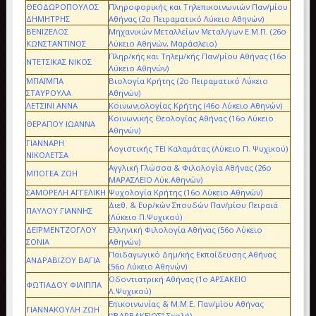
ΘΕΟΔΩΡΟΠΟΥΛΟΣ
Πληροφορικής και Τηλεπικοινωνιών Παν/μίου
ΔΗΜΗΤΡΗΣ
Αθήνας (2ο Πειραματικό Λύκειο Αθηνών)
ΒΕΝΙΖΕΛΟΣ
Μηχανικών Μεταλλείων Μεταλ/γων Ε.Μ.Π. (26ο
ΚΩΝΣΤΑΝΤΙΝΟΣ
Λύκειο Αθηνών, Μαράσλειο)
Πληρ/κής και Τηλεμ/κής Παν/μίου Αθήνας (16ο
ΝΤΕΤΣΙΚΑΣ ΝΙΚΟΣ
Λύκειο Αθηνών)
ΜΠΑΪΜΠΑ
Βιολογία Κρήτης (2ο Πειραματικό Λύκειο
ΣΤΑΥΡΟΥΛΑ
Αθηνών)
ΛΕΤΣΙΝΙ ΑΝΝΑ
Κοινωνιολογίας Κρήτης (46ο Λύκειο Αθηνών)
Κοινωνικής Θεολογίας Αθήνας (16ο Λύκειο
ΘΕΡΑΠΟΥ ΙΩΑΝΝΑ
Αθηνών)
ΓΙΑΝΝΑΡΗ
Λογιστικής ΤΕΙ Καλαμάτας (Λύκειο Π. Ψυχικού)
ΝΙΚΟΛΕΤΣΑ
Aγγλική Γλώσσα & Φιλολογία Αθήνας (26ο
ΜΠΟΓΕΑ ΖΩΗ
ΜΑΡΑΣΛΕΙΟ Λύκ.Αθηνών)
ΣΑΜΟΡΕΛΗ ΑΓΓΕΛΙΚΗ
Ψυχολογία Κρήτης (16ο Λύκειο Αθηνών)
Διεθ. & Ευρ/κών Σπουδών Παν/μίου Πειραιά
ΠΑΥΛΟΥ ΓΙΑΝΝΗΣ
(Λύκειο Π.Ψυχικού)
ΔΕΪΡΜΕΝΤΖΟΓΛΟΥ
Ελληνική Φιλολογία Αθήνας (56ο Λύκειο
ΣΟΝΙΑ
Αθηνών)
Παιδαγωγικό Δημ/κής Εκπαίδευσης Αθήνας
ΑΝΔΡΑΒΙΖΟΥ ΒΑΓΙΑ
(56ο Λύκειο Αθηνών)
Οδοντιατρική Αθήνας (1ο ΑΡΣΑΚΕΙΟ
ΦΩΤΙΑΔΟΥ ΦΙΛΙΠΠΑ
Λ.Ψυχικού)
Επικοινωνίας & Μ.Μ.Ε. Παν/μίου Αθήνας
ΓΙΑΝΝΑΚΟΥΛΗ ΖΩΗ
(“ΒΑΡΒΑΚΕΙΟΣ” Σχολή)