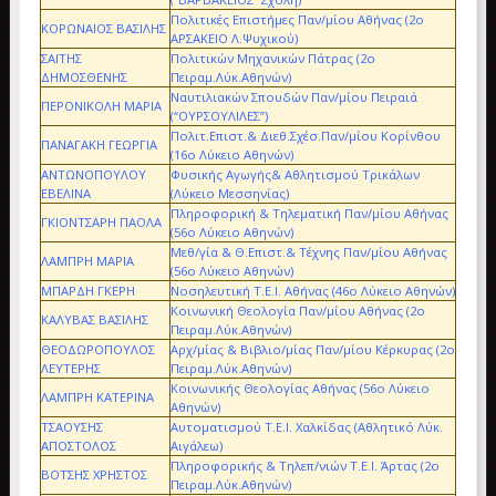
Πολιτικές Επιστήμες Παν/μίου Αθήνας (2ο
ΚΟΡΩΝΑΙΟΣ ΒΑΣΙΛΗΣ
ΑΡΣΑΚΕΙΟ Λ.Ψυχικού)
ΣΑΪΤΗΣ
Πολιτικών Μηχανικών Πάτρας (2ο
ΔΗΜΟΣΘΕΝΗΣ
Πειραμ.Λύκ.Αθηνών)
Ναυτιλιακών Σπουδών Παν/μίου Πειραιά
ΠΕΡΟΝΙΚΟΛΗ ΜΑΡΙΑ
(“ΟΥΡΣΟΥΛΙΛΕΣ”)
Πολιτ.Επιστ.& Διεθ.Σχέσ.Παν/μίου Κορίνθου
ΠΑΝΑΓΑΚΗ ΓΕΩΡΓΙΑ
(16ο Λύκειο Αθηνών)
ΑΝΤΩΝΟΠΟΥΛΟΥ
Φυσικής Αγωγής& Αθλητισμού Τρικάλων
ΕΒΕΛΙΝΑ
(Λύκειο Μεσσηνίας)
Πληροφορική & Τηλεματική Παν/μίου Αθήνας
ΓΚΙΟΝΤΣΑΡΗ ΠΑΟΛΑ
(56ο Λύκειο Αθηνών)
Μεθ/γία & Θ.Επιστ.& Τέχνης Παν/μίου Αθήνας
ΛΑΜΠΡΗ ΜΑΡΙΑ
(56ο Λύκειο Αθηνών)
ΜΠΑΡΔΗ ΓΚΕΡΗ
Νοσηλευτική Τ.Ε.Ι. Αθήνας (46ο Λύκειο Αθηνών)
Κοινωνική Θεολογία Παν/μίου Αθήνας (2ο
ΚΑΛΥΒΑΣ ΒΑΣΙΛΗΣ
Πειραμ.Λύκ.Αθηνών)
ΘΕΟΔΩΡΟΠΟΥΛΟΣ
Αρχ/μίας & Βιβλιο/μίας Παν/μίου Κέρκυρας (2ο
ΛΕΥΤΕΡΗΣ
Πειραμ.Λύκ.Αθηνών)
Κοινωνικής Θεολογίας Αθήνας (56ο Λύκειο
ΛΑΜΠΡΗ ΚΑΤΕΡΙΝΑ
Αθηνών)
ΤΣΑΟΥΣΗΣ
Αυτοματισμού Τ.Ε.Ι. Χαλκίδας (Aθλητικό Λύκ.
ΑΠΟΣΤΟΛΟΣ
Αιγάλεω)
Πληροφορικής & Τηλεπ/νιών Τ.Ε.Ι. Άρτας (2ο
ΒΟΤΣΗΣ ΧΡΗΣΤΟΣ
Πειραμ.Λύκ.Αθηνών)