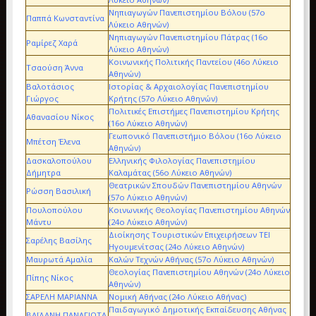
Νηπιαγωγών Πανεπιστημίου Βόλου (57ο
Παππά Κωνσταντίνα
Λύκειο Αθηνών)
Νηπιαγωγών Πανεπιστημίου Πάτρας (16ο
Ραμίρεζ Χαρά
Λύκειο Αθηνών)
Κοινωνικής Πολιτικής Παντείου (46ο Λύκειο
Τσαούση Άννα
Αθηνών)
Βαλοτάσιος
Ιστορίας & Αρχαιολογίας Πανεπιστημίου
Γιώργος
Κρήτης (57ο Λύκειο Αθηνών)
Πολιτικές Επιστήμες Πανεπιστημίου Κρήτης
Αθανασίου Νίκος
(16ο Λύκειο Αθηνών)
Γεωπονικό Πανεπιστήμιο Βόλου (16ο Λύκειο
Μπέτση Έλενα
Αθηνών)
Δασκαλοπούλου
Ελληνικής Φιλολογίας Πανεπιστημίου
Δήμητρα
Καλαμάτας (56ο Λύκειο Αθηνών)
Θεατρικών Σπουδών Πανεπιστημίου Αθηνών
Ρώσση Βασιλική
(57ο Λύκειο Αθηνών)
Πουλοπούλου
Κοινωνικής Θεολογίας Πανεπιστημίου Αθηνών
Μάντυ
(24ο Λύκειο Αθηνών)
Διοίκησης Τουριστικών Επιχειρήσεων ΤΕΙ
Σαρέλης Βασίλης
Ηγουμενίτσας (24ο Λύκειο Αθηνών)
Μαυρωτά Αμαλία
Καλών Τεχνών Αθήνας (57ο Λύκειο Αθηνών)
Θεολογίας Πανεπιστημίου Αθηνών (24ο Λύκειο
Πίπης Νίκος
Αθηνών)
ΣΑΡΕΛΗ ΜΑΡΙΑΝΝΑ
Νομική Αθήνας (24ο Λύκειο Αθήνας)
Παιδαγωγικό Δημοτικής Εκπαίδευσης Αθήνας
ΒΑΪΔΑΝΗ ΠΑΝΑΓΙΩΤΑ