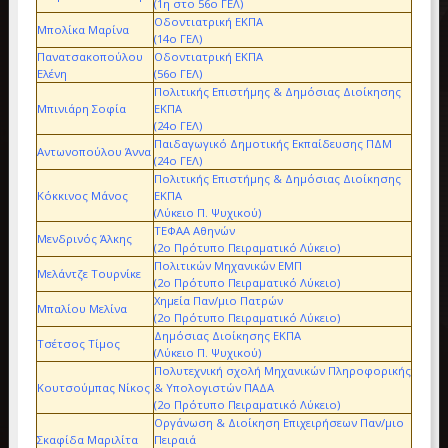
(1η στο 56ο ΓΕΛ)
Οδοντιατρική ΕΚΠΑ
Μπολίκα Μαρίνα
(14ο ΓΕΛ)
Πανατσακοπούλου
Οδοντιατρική ΕΚΠΑ
Ελένη
(56ο ΓΕΛ)
Πολιτικής Επιστήμης & Δημόσιας Διοίκησης
Μπινιάρη Σοφία
ΕΚΠΑ
(24ο ΓΕΛ)
Παιδαγωγικό Δημοτικής Εκπαίδευσης ΠΔΜ
Αντωνοπούλου Άννα
(24ο ΓΕΛ)
Πολιτικής Επιστήμης & Δημόσιας Διοίκησης
Κόκκινος Μάνος
ΕΚΠΑ
(Λύκειο Π. Ψυχικού)
ΤΕΦΑΑ Αθηνών
Μενδρινός Άλκης
(2ο Πρότυπο Πειραματικό Λύκειο)
Πολιτικών Μηχανικών ΕΜΠ
Μελάντζε Τουρνίκε
(2ο Πρότυπο Πειραματικό Λύκειο)
Χημεία Παν/μιο Πατρών
Μπαλίου Μελίνα
(2ο Πρότυπο Πειραματικό Λύκειο)
Δημόσιας Διοίκησης ΕΚΠΑ
Τσέτσος Τίμος
(Λύκειο Π. Ψυχικού)
Πολυτεχνική σχολή Μηχανικών Πληροφορικής
Κουτσούμπας Νίκος
& Υπολογιστών ΠΑΔΑ
(2ο Πρότυπο Πειραματικό Λύκειο)
Οργάνωση & Διοίκηση Επιχειρήσεων Παν/μιο
Σκαφίδα Μαριλίτα
Πειραιά