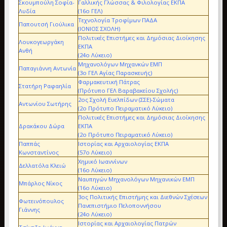
Σκουμπούλη Σοφία-
Γαλλικής Γλώσσας & Φιλολογίας ΕΚΠΑ
Λυδία
(16ο ΓΕΛ)
Τεχνολογία Τροφίμων ΠΑΔΑ
Παπουτσή Γιούλικα
(ΙΟΝΙΟΣ ΣΧΟΛΗ)
Πολιτικές Επιστήμες και Δημόσιας Διοίκησης
Λουκογεωργάκη
ΕΚΠΑ
Ανθή
(24ο Λύκειο)
Μηχανολόγων Μηχανκών ΕΜΠ
Παπαγιάννη Αντωνία
(3ο ΓΕΛ Αγίας Παρασκευής)
Φαρμακευτική Πάτρας
Στατήρη Ραφαηλία
(Πρότυπο ΓΕΛ Βαραβακείου Σχολής)
2ος Σχολή Ευελπίδων (ΣΣΕ)-Σώματα
Αντωνίου Σωτήρης
(2ο Πρότυπο Πειραματικό Λύκειο)
Πολιτικές Επιστήμες και Δημόσιας Διοίκησης
Δρακάκου Δώρα
ΕΚΠΑ
(2ο Πρότυπο Πειραματικό Λύκειο)
Παππάς
Ιστορίας και Αρχαιολογίας ΕΚΠΑ
Κωνσταντίνος
(57ο Λύκειο)
Χημικό Ιωαννίνων
Δελλατόλα Κλειώ
(16ο Λύκειο)
Ναυπηγών Μηχανολόγων Μηχανικών ΕΜΠ
Μπάρλος Νίκος
(16ο Λύκειο)
3ος Πολιτικής Επιστήμης και Διεθνών Σχέσεων
Φωτεινόπουλος
Πανεπιστήμιο Πελοποννήσου
Γιάννης
(24ο Λύκειο)
Ιστορίας και Αρχαιολογίας Πατρών