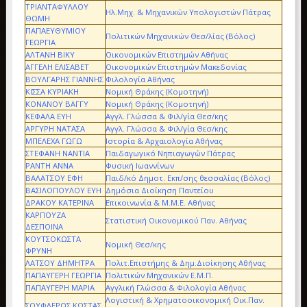
ΤΡΙΑΝΤΑΦΥΛΛΟΥ
Ηλ.Μηχ. & Μηχανικών Υπολογιστών Πάτρας
ΘΩΜΗ
ΠΑΠΑΕΥΘΥΜΙΟΥ
Πολιτικών Μηχανικών Θεσ/λίας (Βόλος)
ΓΕΩΡΓΙΑ
ΑΛΤΑΝΗ ΒΙΚΥ
Οικονομικών Επιστημών Αθήνας
ΑΓΓΕΛΗ ΕΛΙΣΑΒΕΤ
Οικονομικών Επιστημών Μακεδονίας
ΒΟΥΛΓΑΡΗΣ ΓΙΑΝΝΗΣ
Φιλολογία Αθήνας
ΚΙΣΣΑ ΚΥΡΙΑΚΗ
Νομική Θράκης (Κομοτηνή)
ΚΟΝΑΝΟΥ ΒΑΓΓΥ
Νομική Θράκης (Κομοτηνή)
ΚΕΦΑΛΑ ΕΥΗ
Αγγλ. Γλώσσα & Φιλ/γία Θεσ/κης
ΑΡΓΥΡΗ ΝΑΤΑΣΑ
Αγγλ. Γλώσσα & Φιλ/γία Θεσ/κης
ΜΠΕΛΕΧΑ ΓΩΓΩ
Ιστορία & Αρχαιολογία Αθήνας
ΣΤΕΦΑΝΗ ΝΑΝΤΙΑ
Παιδαγωγικό Νηπιαγωγών Πάτρας
ΡΑΝΤΗ ΑΝΝΑ
Φυσική Ιωαννίνων
ΒΑΛΑΤΣΟΥ ΕΦΗ
Παιδ/κό Δημοτ. Εκπ/σης θεσσαλίας (Βόλος)
ΒΑΣΙΛΟΠΟΥΛΟΥ ΕΥΗ
Δημόσια Διοίκηση Παντείου
ΔΡΑΚΟΥ ΚΑΤΕΡΙΝΑ
Επικοινωνία & Μ.Μ.Ε. Αθήνας
ΚΑΡΠΟΥΖΑ
Στατιστική Οικονομικού Παν. Αθήνας
ΔΕΣΠΟΙΝΑ
ΚΟΥΤΣΟΚΩΣΤΑ
Νομική Θεσ/κης
ΦΡΥΝΗ
ΛΑΤΣΟΥ ΔΗΜΗΤΡΑ
Πολιτ.Επιστήμης & Δημ.Διοίκησης Αθήνας
ΠΑΠΑΥΓΕΡΗ ΓΕΩΡΓΙΑ
Πολιτικών Μηχανικών Ε.Μ.Π.
ΠΑΠΑΥΓΕΡΗ ΜΑΡΙΑ
Αγγλική Γλώσσα & Φιλολογία Αθήνας
Λογιστική & Χρηματοοικονομική Οικ.Παν.
ΣΟΥΦΛΕΡΟΣ ΚΩΣΤΑΣ