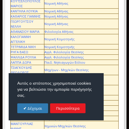
ΚΟΥΤΣΕΛΟΠΟΥΛΟΣ
Nομική Αθήνας
ΜΑΡΙΟΣ
ΚΑΝΤΗΛΑ ΛΟΥΚΙΑ
Nομική Αθήνας
ΚΑΘΑΡΙΟΣ ΓΙΑΝΝΗΣ
Nομική Αθήνας
ΓΕΩΡΓΟΥΤΣΟΥ
Nομική Αθήνας
ΝΕΛΛΗ
ΑΘΑΝΑΣΙΟΥ ΜΑΡΙΑ
Φιλολογία Αθήνας
ΚΑΛΟΓΙΑΝΝΗ
Νομική Κομοτηνής
ΑΓΓΕΛΙΚΗ
ΤΕΤΡΙΜΙΔΑ ΝΙΚΗ
Νομική Κομοτηνής
ΡΗΓΑ ΒΑΣΩ
Αγγλ. Φιλολογία Θεσ/κης
ΨΑΛΛΙΔΑ ΡΟΥΛΑ
Αγγλ. Φιλολογία Θεσ/κης
ΛΑΠΠΑ ΔΩΡΑ
Παιδ. Νηπιαγωγών Βόλου
ΤΣΙΑΓΚΟΥΔΗΣ
Μηχ/γων - Μηχ/κών Θεσ/κης
ΘΕΟΔΩΡΟΣ
ΠΑΠΑΔΟΠΟΥΛΟΣ
Μηχ. Μηχ/κών & Μηχ. Η/Υ Ε.Μ.Π
ΚΩΣΤΑΣ
Αυτός ο ιστότοπος χρησιμοποιεί cookies
ΦΑΛΟΥΤΣΟΣ
για να βελτιώσει την εμπειρία περιήγησής
Πολιτ. Μηχανικών Ξάνθης
ΒΑΓΓΕΛΗΣ
σας.
ΣΤΑΜΟΥΛΗ ΝΑΝΑ
Φιλολογία Αθήνας
ΚΑΛΛΙΩΡΑ ΕΛΕΝΗ
Οικον. Επιστημών Αθήνας
Δέχομαι
Περισσότερα
ΣΤΡΙΦΤΟΥ ΚΑΤΕΡΙΝΑ
Τεχνολογικής Εκπ/σης Παν. Πειραιά
ΑΝΑΓΝΩΣΤΟΥ ΕΥΗ
Ηλ/γων Μηχ. & Μηχ. Η/Υ Θράκης
ΑΝΑΣΤΑΣΙΟΥ ΜΑΡΙΖΑ
Νομική Θράκης
ΜΑΝΤΟΥΡΛΙΑΣ
Χημικών Μηχ/κών Θεσ/κης
ΦΑΝΗΣ