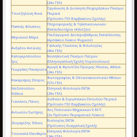
(24ο ΓΕΛ)
Οργάνωση & Διοίκηση Επιχειρήσεων Παν/μιο
Τσιντζηλώνη Άννα
Πειραιά
(Πρότυπο ΓΕΛ Βαρβακείου Σχολής)
Πληροφορικής & Τηλεπικοινωνιών
Παππάς Φίλιππος
(Εκπαιδευτήρια «Κάντζα»)
Παιδαγωγικό Δευτεροβάθμιας Εκπαίδευσης
Μεριανού Μάρα
(Αρσάκειο Λύκειο Ψυχικού)
Γαλλικής Γλώσσας & Φιλολογίας
Ανδρέου Αντώνης
(46ο ΓΕΛ)
Καλογεροπούλου
Νοσηλευτική Παν/μιο Πατρών
Ίρις
(Ελληνογαλλική Σχολή Ουρσουλίνων)
Αγωγή & Φροντίδα Πρώιμης Ηλικίας, Αθήνα
Γεωργάκη Παναγιώτα
(24ο ΓΕΛ)
Φωτογραφίας & Οπτικοακουστικών Μέσων
Κακαριάρης Σπύρος
(57ο ΓΕΛ)
Χαϊδοπούλου
Ελληνική Φιλολογία ΕΚΠΑ
Θάλεια
(24ο ΓΕΛ)
Διεθνών & Ευρωπαϊκών Σπουδών Πειραιά
Γιαννίκος Πάνος
(Πρότυπο ΓΕΛ Βαρβακείου Σχολής)
4ος Πολιτικών Μηχανικών Ε.Μ.Π.
Αντωνίου Σωτήρης
(2ο Πρότυπο Πειραματικό Λύκειο)
Βιολογίας ΕΚΠΑ
Ζευγαρίδης Θάνος
(Πρότυπος Ευαγγελική Σχολή)
Ελληνική Φιλολογία ΕΚΠΑ
Τσουκαλά Ελευθερία
(24ο ΓΕΛ)