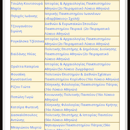
Τσιώλη-Κουτσουρά
Ιστορίας & Αρχαιολογίας Πανεπιστημίου
Μαρία
Αθηνών (2ο Πειραματικό Λύκειο Αθηνών)
Ιατρικής Πανεπιστημίου Ιωαννίνων
Πηλιχός Ιωάννης
(«Βαρβάκειος» Σχολή)
Διεθνών & Ευρωπαϊκών Σπουδών
Τζουγανάτου
Πανεπιστημίου Πειραιά (2ο Πειραματικό
Σιμώνη
Λύκειο Αθηνών)
Ιστορίας & Αρχαιολογίας Πανεπιστημίου
Ρογκάλσκα Τζέσσικα
Αθηνών (2ο Πειραματικό Λύκειο Αθηνών)
Πολιτικής Επιστήμης & Δημόσιας Διοίκησης
Βαϊδάνης Ηλίας
Πανεπιστημίου Αθηνών (2ο Πειραματικό
Λύκειο Αθηνών)
Ιστορίας & Αρχαιολογίας Πανεπιστημίου
Οριέττα Κατερίνα
Αθηνών (5ο Λύκειο Ζωγράφου)
Φουσέκη
Πολιτικών Επιστημών & Διεθνών Σχέσεων
Κωνσταντίνα
Πανεπιστημίου Κορίνθου (16ο Λύκειο Αθηνών)
Ελληνικής Φιλολογίας Πανεπιστημίου Πάτρας
Ρίζου Γιώτα
(16ο Λύκειο Αθηνών)
Κοινωνικής Πολιτικής Παντείου (16ο Λύκειο
Ποπώλη Γωγώ
Αθηνών)
Ελληνικής Φιλολογίας Πανεπιστημίου Κρήτης
Κατσίρα Φωτεινή
(16ο Λύκειο Αθηνών)
Δασκαλόπουλος
Πολιτικής Επιστήμης & Ιστορίας Παντείου
Αντώνης
(56ο Λύκειο Αθηνών)
Νηπιαγωγών Πανεπιστημίου Πάτρας (56ο
Μπαγιώκου Μυρτώ
Λύκειο Αθηνών)