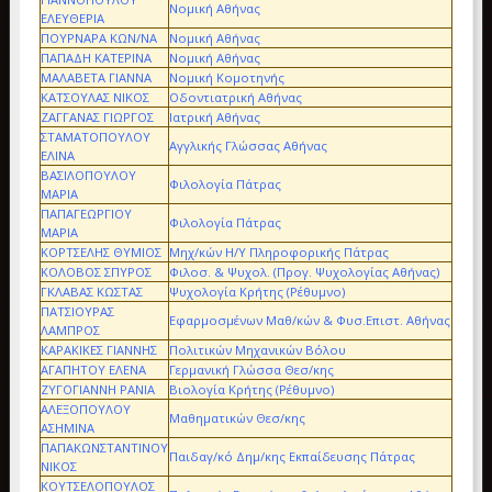
Νομική Αθήνας
ΕΛΕΥΘΕΡΙΑ
ΠΟΥΡΝΑΡΑ ΚΩΝ/ΝΑ
Νομική Αθήνας
ΠΑΠΑΔΗ ΚΑΤΕΡΙΝΑ
Νομική Αθήνας
ΜΑΛΑΒΕΤΑ ΓΙΑΝΝΑ
Νομική Κομοτηνής
ΚΑΤΣΟΥΛΑΣ ΝΙΚΟΣ
Οδοντιατρική Αθήνας
ΖΑΓΓΑΝΑΣ ΓΙΩΡΓΟΣ
Ιατρική Αθήνας
ΣΤΑΜΑΤΟΠΟΥΛΟΥ
Αγγλικής Γλώσσας Αθήνας
ΕΛΙΝΑ
ΒΑΣΙΛΟΠΟΥΛΟΥ
Φιλολογία Πάτρας
ΜΑΡΙΑ
ΠΑΠΑΓΕΩΡΓΙΟΥ
Φιλολογία Πάτρας
ΜΑΡΙΑ
ΚΟΡΤΣΕΛΗΣ ΘΥΜΙΟΣ
Μηχ/κών Η/Υ Πληροφορικής Πάτρας
ΚΟΛΟΒΟΣ ΣΠΥΡΟΣ
Φιλοσ. & Ψυχολ. (Προγ. Ψυχολογίας Αθήνας)
ΓΚΛΑΒΑΣ ΚΩΣΤΑΣ
Ψυχολογία Κρήτης (Ρέθυμνο)
ΠΑΤΣΙΟΥΡΑΣ
Εφαρμοσμένων Μαθ/κών & Φυσ.Επιστ. Αθήνας
ΛΑΜΠΡΟΣ
ΚΑΡΑΚΙΚΕΣ ΓΙΑΝΝΗΣ
Πολιτικών Μηχανικών Βόλου
ΑΓΑΠΗΤΟΥ ΕΛΕΝΑ
Γερμανική Γλώσσα Θεσ/κης
ΖΥΓΟΓΙΑΝΝΗ ΡΑΝΙΑ
Βιολογία Κρήτης (Ρέθυμνο)
ΑΛΕΞΟΠΟΥΛΟΥ
Μαθηματικών Θεσ/κης
ΑΣΗΜΙΝΑ
ΠΑΠΑΚΩΝΣΤΑΝΤΙΝΟΥ
Παιδαγ/κό Δημ/κης Εκπαίδευσης Πάτρας
ΝΙΚΟΣ
ΚΟΥΤΣΕΛΟΠΟΥΛΟΣ