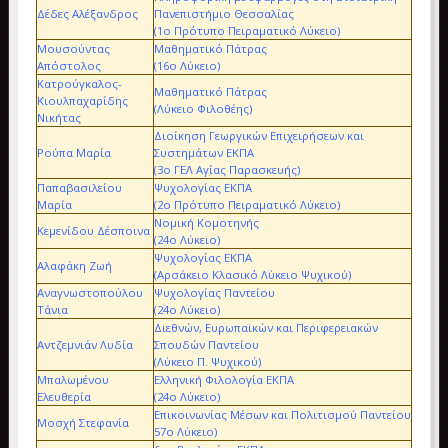
Δέδες Αλέξανδρος
Πανεπιστήμιο Θεσσαλίας
(1ο Πρότυπο Πειραματικό Λύκειο)
Μουσούντας
Μαθηματικό Πάτρας
Απόστολος
(16ο Λύκειο)
Κατρούγκαλος-
Μαθηματικό Πάτρας
Κιουλπαχαρίδης
(Λύκειο Φιλοθέης)
Νικήτας
Διοίκηση Γεωργικών Επιχειρήσεων και
Ρούπα Μαρία
Συστημάτων ΕΚΠΑ
(3ο ΓΕΛ Αγίας Παρασκευής)
Παπαβασιλείου
Ψυχολογίας ΕΚΠΑ
Μαρία
(2ο Πρότυπο Πειραματικό Λύκειο)
Νομική Κομοτηνής
Κεμενίδου Δέσποινα
(24ο Λύκειο)
Ψυχολογίας ΕΚΠΑ
Αλαφάκη Ζωή
(Αρσάκειο Κλασικό Λύκειο Ψυχικού)
Αναγνωστοπούλου
Ψυχολογίας Παντείου
Τάνια
(24ο Λύκειο)
Διεθνών, Ευρωπαϊκών και Περιφερειακών
Αντζεμνιάν Λυδία
Σπουδών Παντείου
(Λύκειο Π. Ψυχικού)
Μπαλωμένου
Ελληνική Φιλολογία ΕΚΠΑ
Ελευθερία
(24ο Λύκειο)
Επικοινωνίας Μέσων και Πολιτισμού Παντείου
Μοσχή Στεφανία
57ο Λύκειο)