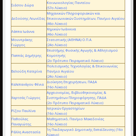
Κοινωνιολογίας Παντείου
Σιάσου Δώρα
(57ο Λύκειο)
Μηχανικών Πληροφοριακών και
Δεδούσης Λεωνίδας
Επικοινωνιακών Συστημάτων, Παν/μιο Αιγαίου
(46ο Λύκειο)
Χημικών Ιωάννινα
Λάππα Ιωάννα
(46ο Λύκειο)
Μουντράκης
Στατιστικής (ΑΘΗΝΑ) Ο.Π.Α.
Γιώργος
(24ο Λύκειο)
Επιστήμης Φυσικής Αγωγής & Αθλητισμού
Παππάς Δημήτρης
Κομοτηνής
(2ο Πρότυπο Πειραματικό Λύκειο)
Πολιτισμικής Τεχνολογίας & Επικοινωνίας
Βελούδη Κατερίνα
Παν/μιο Αιγαίου
(24ο Λύκειο)
Διοίκηση Επιχειρήσεων, ΠΑΔΑ
Καλεπανάγου Φένια
(16ο Λύκειο)
Αρχειονομίας, Βιβλιοθηκονομίας &
Χαρτσάς Γιώργος
Συστημάτων Πληροφόρησης, ΠΑΔΑ
(2ο Πρότυπο Πειραματικό Λύκειο)
Ιατρικών Εργαστηρίων
Ρίζου Παυλίνα
(16ο Λύκειο)
Παθούλας
Μαθηματικό, Παν/μιο Μακεδονίας
Παναγιώτης
(16ο Λύκειο)
1η Παιδαγωγικό Δημοτικής Εκπαίδευσης (16ο
Ράλλη Αναστασία
Λύκειο)