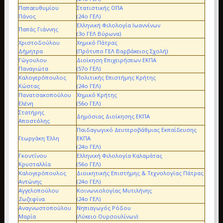
Παπαευθυμίου
Στατιστικής ΟΠΑ
Πάνος
(24ο ΓΕΛ)
Ελληνική Φιλολογία Ιωαννίνων
Παπάς Γιάννης
(3ο ΓΕΛ Βύρωνα)
Χριστοδούλου
Χημικό Πάτρας
Δήμητρα
(Πρότυπο ΓΕΛ Βαρβάκειος Σχολή)
Γώγουλου
Διοίκηση Επιχειρήσεων ΕΚΠΑ
Παναγιώτα
(57ο ΓΕΛ)
Καλογερόπουλος
Πολιτικής Επιστήμης Κρήτης
Κώστας
(24ο ΓΕΛ)
Πανατσακοπούλου
Χημικό Κρήτης
Ελένη
(56ο ΓΕΛ)
Στατήρης
Δημόσιας Διοίκησης ΕΚΠΑ
Αποστόλης
Παιδαγωγικό Δευτεροβάθμιας Εκπαίδευσης
Γεωργάκη Έλλη
ΕΚΠΑ
(24ο ΓΕΛ)
Γκοντίνου
Ελληνική Φιλολογία Καλαμάτας
Κρυσταλλία
(56ο ΓΕΛ)
Καλογερόπουλος
Διοικητικής Επιστήμης & Τεχνολογίας Πάτρας
Αντώνης
(24ο ΓΕΛ)
Αγγελοπούλου
Κοινωνιολογίας Μυτιλήνης
Ζωζεφίνα
(24ο ΓΕΛ)
Αναγνωστοπούλου
Νηπιαγωγός Ρόδου
Μαρία
(Λύκειο Ουρσουλίνων)