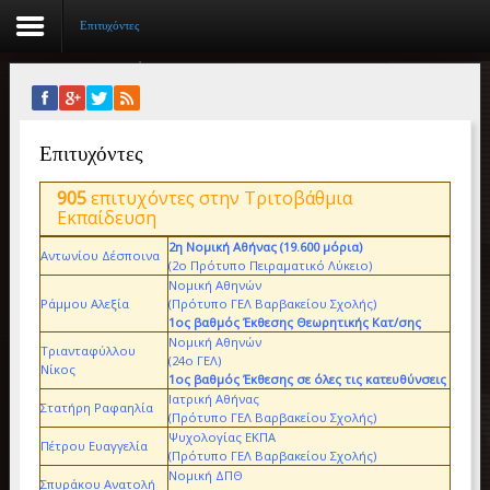
Επιτυχόντες
Αρχική
Επιτυχόντες
Βιογραφικό
905
επιτυχόντες στην Τριτοβάθμια
Συγγραφικό έργο
Εκπαίδευση
Εργασίες
2η Νομική Αθήνας (19.600 μόρια)
Αντωνίου Δέσποινα
(2ο Πρότυπο Πειραματικό Λύκειο)
Νομική Αθηνών
Ιστορίες Επιτυχίας
Ράμμου Αλεξία
(Πρότυπο ΓΕΛ Βαρβακείου Σχολής)
1ος βαθμός Έκθεσης Θεωρητικής Κατ/σης
Επιτυχόντες
Νομική Αθηνών
Τριανταφύλλου
(24ο ΓΕΛ)
Νίκος
1ος βαθμός Έκθεσης σε όλες τις κατευθύνσεις
Διακρίσεις
Ιατρική Αθήνας
Στατήρη Ραφαηλία
(Πρότυπο ΓΕΛ Βαρβακείου Σχολής)
«Μικρά Βιβλία»
Ψυχολογίας ΕΚΠΑ
Πέτρου Ευαγγελία
(Πρότυπο ΓΕΛ Βαρβακείου Σχολής)
Νομική ΔΠΘ
Ο χώρος μας
Σπυράκου Ανατολή