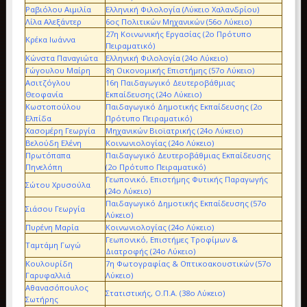
Ραβιόλου Αιμιλία
Ελληνική Φιλολογία (Λύκειο Χαλανδρίου)
Λίλα Αλεξάντερ
6ος Πολιτικών Μηχανικών (56ο Λύκειο)
27η Κοινωνικής Εργασίας (2ο Πρότυπο
Κρέκα Ιωάννα
Πειραματικό)
Κώνστα Παναγιώτα
Ελληνική Φιλολογία (24ο Λύκειο)
Γώγουλου Μαίρη
8η Οικονομικής Επιστήμης (57ο Λύκειο)
Ασιτζόγλου
16η Παιδαγωγικό Δευτεροβάθμιας
Θεοφανία
Εκπαίδευσης (24ο Λύκειο)
Κωστοπούλου
Παιδαγωγικό Δημοτικής Εκπαίδευσης (2ο
Ελπίδα
Πρότυπο Πειραματικό)
Χασομέρη Γεωργία
Μηχανικών Βιοϊατρικής (24ο Λύκειο)
Βελούδη Ελένη
Κοινωνιολογίας (24ο Λύκειο)
Πρωτόπαπα
Παιδαγωγικό Δευτεροβάθμιας Εκπαίδευσης
Πηνελόπη
(2ο Πρότυπο Πειραματικό)
Γεωπονικό, Επιστήμης Φυτικής Παραγωγής
Σώτου Χρυσούλα
(24ο Λύκειο)
Παιδαγωγικό Δημοτικής Εκπαίδευσης (57ο
Σιάσου Γεωργία
Λύκειο)
Πυρένη Μαρία
Κοινωνιολογίας (24ο Λύκειο)
Γεωπονικό, Επιστήμες Τροφίμων &
Ταμτάμη Γωγώ
Διατροφής (24ο Λύκειο)
Κουλουρίδη
7η Φωτογραφίας & Οπτικοακουστικών (57ο
Γαρυφαλλιά
Λύκειο)
Αθανασόπουλος
Στατιστικής, Ο.Π.Α. (38ο Λύκειο)
Σωτήρης