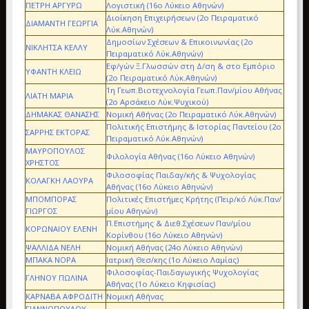
ΠΕΤΡΗ ΑΡΓΥΡΩ
Λογιστική (16ο Λύκειο Αθηνών)
Διοίκηση Επιχειρήσεων (2ο Πειραματικό
ΔΙΑΜΑΝΤΗ ΓΕΩΡΓΙΑ
Λύκ.Αθηνών)
Δημοσίων Σχέσεων & Επικοινωνίας (2ο
ΝΙΚΛΗΤΣΑ ΚΕΛΛΥ
Πειραματικό Λύκ.Αθηνών)
Εφ/γών Ξ.Γλωσσών στη Δ/ση & στο Εμπόριο
ΥΦΑΝΤΗ ΚΛΕΙΩ
(2ο Πειραματικό Λύκ.Αθηνών)
1η Γεωπ.Βιοτεχνολογία Γεωπ.Παν/μίου Αθήνας
ΛΙΑΤΗ ΜΑΡΙΑ
(2ο Αρσάκειο Λύκ.Ψυχικού)
ΔΗΜΑΚΑΣ ΘΑΝΑΣΗΣ
Νομική Αθήνας (2ο Πειραματικό Λύκ.Αθηνών)
Πολιτικής Επιστήμης & Ιστορίας Παντείου (2ο
ΣΑΡΡΗΣ ΕΚΤΟΡΑΣ
Πειραματικό Λύκ.Αθηνών)
ΜΑΥΡΟΠΟΥΛΟΣ
Φιλολογία Αθήνας (16ο Λύκειο Αθηνών)
ΧΡΗΣΤΟΣ
Φιλοσοφίας Παιδαγ/κής & Ψυχολογίας
ΚΟΛΑΓΚΗ ΛΑΟΥΡΑ
Αθήνας (16ο Λύκειο Αθηνών)
ΜΠΟΜΠΟΡΑΣ
Πολιτικές Επιστήμες Κρήτης (Πειρ/κό Λύκ.Παν/
ΓΙΩΡΓΟΣ
μίου Αθηνών)
Π.Επιστήμης & Διεθ.Σχέσεων Παν/μίου
ΚΟΡΩΝΑΙΟΥ ΕΛΕΝΗ
Κορίνθου (16ο Λύκειο Αθηνών)
ΨΑΛΛΙΔΑ ΝΕΛΗ
Νομική Αθήνας (24ο Λύκειο Αθηνών)
ΜΠΑΚΑ ΝΟΡΑ
Ιατρική Θεσ/κης (1ο Λύκειο Λαμίας)
Φιλοσοφίας-Παιδαγωγικής Ψυχολογίας
ΓΛΗΝΟΥ ΠΩΛΙΝΑ
Αθήνας (1ο Λύκειο Κηφισίας)
ΚΑΡΝΑΒΑ ΑΦΡΟΔΙΤΗ
Νομική Αθήνας
ΓΙΑΝΝΟΠΟΥΛΟΥ