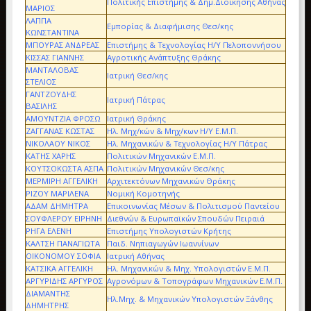
Πολιτικής Επιστήμης & Δημ.Διοίκησης Αθήνας
ΜΑΡΙΟΣ
ΛΑΠΠΑ
Εμπορίας & Διαφήμισης Θεσ/κης
ΚΩΝΣΤΑΝΤΙΝΑ
ΜΠΟΥΡΑΣ ΑΝΔΡΕΑΣ
Επιστήμης & Τεχνολογίας Η/Υ Πελοποννήσου
ΚΙΣΣΑΣ ΓΙΑΝΝΗΣ
Αγροτικής Ανάπτυξης Θράκης
ΜΑΝΤΑΛΟΒΑΣ
Ιατρική Θεσ/κης
ΣΤΕΛΙΟΣ
ΓΑΝΤΖΟΥΔΗΣ
Ιατρική Πάτρας
ΒΑΣΙΛΗΣ
ΑΜΟΥΝΤΖΙΑ ΦΡΟΣΩ
Ιατρική Θράκης
ΖΑΓΓΑΝΑΣ ΚΩΣΤΑΣ
Ηλ. Μηχ/κών & Μηχ/κων Η/Υ Ε.Μ.Π.
ΝΙΚΟΛΑΟΥ ΝΙΚΟΣ
Ηλ. Μηχανικών & Τεχνολογίας Η/Υ Πάτρας
ΚΑΤΗΣ ΧΑΡΗΣ
Πολιτικών Μηχανικών Ε.Μ.Π.
ΚΟΥΤΣΟΚΩΣΤΑ ΑΣΠΑ
Πολιτικών Μηχανικών Θεσ/κης
ΜΕΡΜΙΡΗ ΑΓΓΕΛΙΚΗ
Αρχιτεκτόνων Μηχανικών Θράκης
ΡΙΖΟΥ ΜΑΡΙΛΕΝΑ
Νομική Κομοτηνής
ΑΔΑΜ ΔΗΜΗΤΡΑ
Επικοινωνίας Μέσων & Πολιτισμού Παντείου
ΣΟΥΦΛΕΡΟΥ ΕΙΡΗΝΗ
Διεθνών & Ευρωπαϊκών Σπουδών Πειραιά
ΡΗΓΑ ΕΛΕΝΗ
Επιστήμης Υπολογιστών Κρήτης
ΚΑΛΤΣΗ ΠΑΝΑΓΙΩΤΑ
Παιδ. Νηπιαγωγών Ιωαννίνων
ΟΙΚΟΝΟΜΟΥ ΣΟΦΙΑ
Ιατρική Αθήνας
ΚΑΤΣΙΚΑ ΑΓΓΕΛΙΚΗ
Ηλ. Μηχανικών & Μηχ. Υπολογιστών Ε.Μ.Π.
ΑΡΓΥΡΙΔΗΣ ΑΡΓΥΡΟΣ
Αγρονόμων & Τοπογράφων Μηχανικών Ε.Μ.Π.
ΔΙΑΜΑΝΤΗΣ
Ηλ.Μηχ. & Μηχανικών Υπολογιστών Ξάνθης
ΔΗΜΗΤΡΗΣ