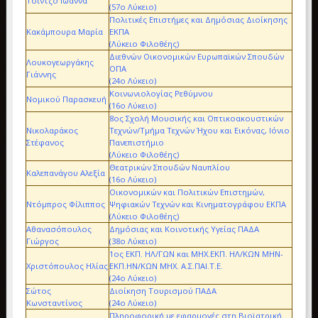
Τσίντζο Ιωάννα
(57ο Λύκειο)
Πολιτικές Επιστήμες και Δημόσιας Διοίκησης
Κακάμπουρα Μαρία
ΕΚΠΑ
(Λύκειο Φιλοθέης)
Διεθνών Οικονομικών Ευρωπαϊκών Σπουδών
Λουκογεωργάκης
ΟΠΑ
Γιάννης
(24ο Λύκειο)
Κοινωνιολογίας Ρεθύμνου
Νομικού Παρασκευή
(16ο Λύκειο)
8ος Σχολή Μουσικής και Οπτικοακουστικών
Νικολαράκος
Τεχνών/Τμήμα Τεχνών Ήχου και Εικόνας, Ιόνιο
Στέφανος
Πανεπιστήμιο
(Λύκειο Φιλοθέης)
Θεατρικών Σπουδών Ναυπλίου
Καλεπανάγου Αλεξία
(16ο Λύκειο)
Οικονομικών και Πολιτικών Επιστημών,
Ντόμπρος Φίλιππος
Ψηφιακών Τεχνών και Κινηματογράφου ΕΚΠΑ
(Λύκειο Φιλοθέης)
Αθανασόπουλος
Δημόσιας και Κοινοτικής Υγείας ΠΑΔΑ
Γιώργος
(38ο Λύκειο)
1ος ΕΚΠ. ΗΛ/ΓΩΝ και ΜΗΧ.ΕΚΠ. ΗΛ/ΚΩΝ ΜΗΝ-
Χριστόπουλος Ηλίας
ΕΚΠ.ΗΝ/ΚΩΝ ΜΗΧ. Α.Σ.ΠΑΙ.Τ.Ε.
(24ο Λύκειο)
Σώτος
Διοίκηση Τουρισμού ΠΑΔΑ
Κωνσταντίνος
(24ο Λύκειο)
Πληροφορική με εφαρμογές στη Βιοϊατρική