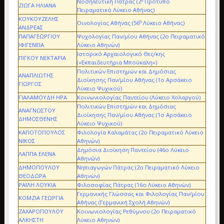
Νοσηλευτική Πάτρας (2
Πρότυπο
ΖΙΩΓΑ ΗΛΙΑΝΑ
Πειραματικό Λύκειο Αθήνας)
ΚΟΥΚΟΥΖΕΛΗΣ
ο
Οινολογίας Αθήνας (56
Λύκειο Αθήνας)
ΑΝΔΡΕΑΣ
ΠΑΠΑΓΕΩΡΓΙΟΥ
Ψυχολογίας Παν/μίου Αθήνας (2ο Πειραματικό
ΙΦΙΓΕΝΕΙΑ
Λύκειο Αθηνών)
Ιστορικό Αρχαιολογικό Θες/κης
ΠΙΓΚΟΥ ΝΕΚΤΑΡΙΑ
(«Εκπαιδευτήρια Μπούκαλη»)
Πολιτικών Επιστημών και Δημόσιας
ΑΝΑΠΛΙΩΤΗΣ
Διοίκησης Παν/μίου Αθήνας (1ο Αρσάκειο
ΓΙΩΡΓΟΣ
Λύκειο Ψυχικού)
ΓΙΑΛΑΜΟΥΔΗ ΗΡΑ
Κοινωνιολογίας Παντείου (Λύκειο Χολαργού)
Πολιτικών Επιστημών και Δημόσιας
ΑΝΑΓΝΩΣΤΟΥ
Διοίκησης Παν/μίου Αθήνας (1ο Αρσάκειο
ΔΗΜΟΣΘΕΝΗΣ
Λύκειο Ψυχικού)
ΚΑΠΟΤΟΠΟΥΛΟΣ
Φιλολογία Καλαμάτας (2ο Πειραματικό Λύκειο
ΝΙΚΟΣ
Αθηνών)
Δημόσια Διοίκηση Παντείου (46ο Λύκειο
ΛΑΠΠΑ ΕΛΕΝΑ
Αθηνών)
ΔΗΜΟΠΟΥΛΟΥ
Νηπιαγωγών Πάτρας (2ο Πειραματικό Λύκειο
ΘΕΟΔΩΡΑ
Αθηνών)
ΡΑΪΛΗ ΛΟΥΚΙΑ
Φιλοσοφίας Πάτρας (16ο Λύκειο Αθηνών)
Γερμανικής Γλώσσας και Φιλολογίας Παν/μίου
ΚΟΜΖΙΑ ΓΕΩΡΓΙΑ
Αθήνας (Γερμανική Σχολή Αθηνών)
ΖΑΧΑΡΟΠΟΥΛΟΥ
Κοινωνιολογίας Ρεθύμνου (2ο Πειραματικό
ΑΛΚΗΣΤΗ
Λύκειο Αθηνών)