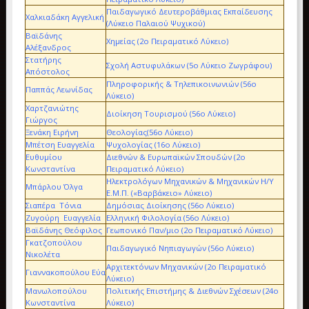
Παιδαγωγικό Δευτεροβάθμιας Εκπαίδευσης
Χαλκιαδάκη Αγγελική
(Λύκειο Παλαιού Ψυχικού)
Βαϊδάνης
Χημείας (2ο Πειραματικό Λύκειο)
Αλέξανδρος
Στατήρης
Σχολή Αστυφυλάκων (5ο Λύκειο Ζωγράφου)
Απόστολος
Πληροφορικής & Τηλεπικοινωνιών (56ο
Παππάς Λεωνίδας
Λύκειο)
Χαρτζανιώτης
Διοίκηση Τουρισμού (56ο Λύκειο)
Γιώργος
Ξενάκη Ειρήνη
Θεολογίας(56ο Λύκειο)
Μπέτση Ευαγγελία
Ψυχολογίας (16ο Λύκειο)
Ευθυμίου
Διεθνών & Ευρωπαϊκών Σπουδών (2ο
Κωνσταντίνα
Πειραματικό Λύκειο)
Ηλεκτρολόγων Μηχανικών & Μηχανικών Η/Υ
Μπάρλου Όλγα
Ε.Μ.Π. («Βαρβάκειο» Λύκειο)
Σιαπέρα Τόνια
Δημόσιας Διοίκησης (56ο Λύκειο)
Ζυγούρη Ευαγγελία
Ελληνική Φιλολογία (56ο Λύκειο)
Βαϊδάνης Θεόφιλος
Γεωπονικό Παν/μιο (2ο Πειραματικό Λύκειο)
Γκατζοπούλου
Παιδαγωγικό Νηπιαγωγών (56ο Λύκειο)
Νικολέτα
Αρχιτεκτόνων Μηχανικών (2ο Πειραματικό
Γιαννακοπούλου Εύα
Λύκειο)
Μανωλοπούλου
Πολιτικής Επιστήμης & Διεθνών Σχέσεων (24ο
Κωνσταντίνα
Λύκειο)