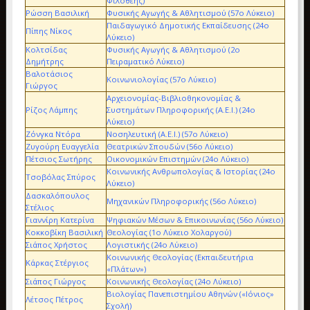
Φιλοθέης)
Ρώσση Βασιλική
Φυσικής Αγωγής & Αθλητισμού (57ο Λύκειο)
Παιδαγωγικό Δημοτικής Εκπαίδευσης (24ο
Πίπης Νίκος
Λύκειο)
Κολτσίδας
Φυσικής Αγωγής & Αθλητισμού (2ο
Δημήτρης
Πειραματικό Λύκειο)
Βαλοτάσιος
Κοινωνιολογίας (57ο Λύκειο)
Γιώργος
Αρχειονομίας-Βιβλιοθηκονομίας &
Ρίζος Λάμπης
Συστημάτων Πληροφορικής (Α.Ε.Ι.) (24ο
Λύκειο)
Ζόνγκα Ντόρα
Νοσηλευτική (Α.Ε.Ι.) (57ο Λύκειο)
Ζυγούρη Ευαγγελία
Θεατρικών Σπουδών (56ο Λύκειο)
Πέτσιος Σωτήρης
Οικονομικών Επιστημών (24ο Λύκειο)
Κοινωνικής Ανθρωπολογίας & Ιστορίας (24ο
Τσοβόλας Σπύρος
Λύκειο)
Δασκαλόπουλος
Μηχανικών Πληροφορικής (56ο Λύκειο)
Στέλιος
Γιαννίρη Κατερίνα
Ψηφιακών Μέσων & Επικοινωνίας (56ο Λύκειο)
Κοκκοβίκη Βασιλική
Θεολογίας (1ο Λύκειο Χολαργού)
Σιάπος Χρήστος
Λογιστικής (24ο Λύκειο)
Κοινωνικής Θεολογίας (Εκπαιδευτήρια
Κάρκας Στέργιος
«Πλάτων»)
Σιάπος Γιώργος
Κοινωνικής Θεολογίας (24ο Λύκειο)
Βιολογίας Πανεπιστημίου Αθηνών («Ιόνιος»
Λέτσος Πέτρος
Σχολή)