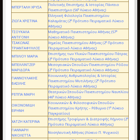
Πολιτικής Επιστήμης & Ιστορίας Πάντειο
ΜΠΕΡΤΑΛΗ ΧΡΥΣΑ
ο
Πανεπιστήμιο (56
Λύκειο Αθήνας)
Ελληνική Φιλολογία Πανεπιστημίου
ο
ΖΙΩΓΑ ΧΡΙΣΤΙΝΑ
Καλαμάτας (2
Πρότυπο Πειραματικό Λύκειο
Αθήνας)
ο
ΤΣΟΥΚΑΛΑ
Μαθηματικό Πανεπιστημίου Αθήνας (57
ΑΝΤΙΓΟΝΗ
Λύκειο Αθήνας)
ο
ΤΣΑΚΩΝΑΣ
Χημείας Πανεπιστημίου Αθήνας (2
Πρότυπο
ΤΡΙΑΝΤΑΦΥΛΛΟΣ
Πειραματικό Λύκειο Αθήνας)
Επιστήμης των Υλικών Πανεπιστημίου Πάτρας
ΜΠΙΛΙΟΥ ΜΑΡΙΑ
ο
(2
Πρότυπο Πειραματικό Λύκειο Αθήνας)
ΜΠΕΛΛΙΝΤΖΕΡ
Μεσογειακών Σπουδών Πανεπιστημίου Ρόδου
ο
ΜΑΡΙΔΩΡΑ
(2
Πρότυπο Πειραματικό Λύκειο Αθήνας)
Κοινωνικής Ανθρωπολογίας & Ιστορίας
ΓΙΑΝΝΟΥΛΑΚΗΣ
ο
Πανεπιστημίου Μυτιλήνης (2
Πρότυπο
ΒΑΣΙΛΗΣ
Πειραματικό Λύκειο Αθήνας)
Θεατρικών Σπουδών Πανεπιστημίου Ναυπλίου
ΡΕΠΠΑ ΜΑΙΡΗ
ο
(46
Λύκειο Αθήνας)
Κοινωνικών & Φιλοσοφικών Σπουδών
ΟΙΚΟΝΟΜΙΔΗ
ο
Πανεπιστημίου Κρήτης – Ρέθυμνο (1
Λύκειο
ΕΙΡΗΝΗ
Παγκρατίου)
ο
Επιστήμης Τροφίμων & Διατροφής Λήμνου (2
ΧΑΤΖΗ ΚΑΤΕΡΙΝΑ
Πρότυπο Πειραματικό Λύκειο Αθήνας)
ΓΙΑΝΝΑΡΗ
Νοσηλευτική Αθήνας (Λύκειο Π. Ψυχικού)
ΝΙΚΟΛΕΤΤΑ
ο