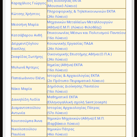
6ος Βιολογίας ΕΚΠΑ
Καραχάλιος Γιώργος
(Μουσικό Λύκειο)
Πληροφορικής & Τηλεπικοινωνιών ΕΚΠΑ
Κώτσης Χρήστος
(24ο Λύκειο)
Μηχανικών Μεταλλείων Μεταλλουργών
Μεσσήνη Μαρία
(Αθήνα) Ε.Μ.Π. (Λύκειο Φιλοθέης)
Επικοινωνίας Μέσων και Πολιτισμού Παντείου
Κατσάβαρου Ανθή
(16ο Λύκειο)
Δεϊρμεντζόγλου
Κοινωνικής Εργασίας ΠΑΔΑ
Βασίλης
(24ο Λύκειο)
Οικονομικής Επιστήμης Αθήνα (Ο.Π.Α.)
Σκαφίδας Σωτήρης
(24ο Λύκειο)
Χημείας (Αθήνα) ΕΚΠΑ
Μυλωνά Άρτεμις
(16ο Λύκειο)
Ιστορίας & Αρχαιολογίας ΕΚΠΑ
Παπαϊωάννου Ελένη
(2ο Πρότυπο Πειραματικό Λύκειο)
Δημόσιας Διοίκησης Παντείου
Νάκο Μαρία
(16ο Λύκειο)
Μαθηματικό ΕΚΠΑ
Δανιηλίδη Λυδία
(Ελληνογαλλική σχολή Saint Joseph)
Διαμαντοπούλου
Ιστορίας Αρχαιολογίας Πάτρας
Αντωνία
(57ο Λύκειο)
Χημικών Μηχανικών (Αθήνα) Ε.Μ.Π.
Κουτσούμπα Άννα
(Βαρβάκειο Λύκειο)
Νικολοπούλου
Χημικών Πάτρας
Παυλίνα
(46ο Λύκειο)