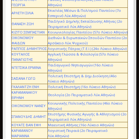
ΓΕΩΡΓΙΑ
Αθηνών)
Επικ/νίας Μέσων & Πολ/σμού Παντείου (7ο
ΑΡΛΕΤΗ ΣΙΛΙΑ
Εσπερινό Λύκ.Αθηνών)
Παιδ/γικό Δημ/κής Εκπαίδευσης Αθήνας (2ο
ΘΑΝΑΣΗ ΖΩΗ
Πειραματικό Λύκ.Αθηνών)
ΚΙΖΙΤΟ ΣΕΜΠΑΣΤΙΑΝ
Κοινωνιολογίας Παντείου (57ο Λύκειο Αθηνών)
ΟΙΚΟΝΟΜΟΥ
Διεθνών & Ευρωπαϊκών Σπουδών Παντείου (2ο
ΦΑΙΔΩΝ
Αρσάκειο Λύκ.Ψυχικού)
ΡΑΠΠΟΣ ΔΗΜΗΤΡΙΟΣ
Λογιστικής Πάτρας (Τ.Ε.Ι.) (24ο Λύκειο Αθηνών)
ΚΟΥΤΑΛΟΣ
Αγγλική Γλώσσα & Φιλολογία (57ο Λύκειο
ΠΑΝΑΓΙΩΤΗΣ
Αθηνών)
Παιδαγωγικό Νηπιαγωγών (16ο Λύκειο
ΝΤΕΤΣΙΚΑ ΕΡΜΙΝΑ
Αθηνών)
Πολιτική Επιστήμη & Δημ.Διοίκηση (46ο
ΣΑΪΣΑΝΑ ΓΩΓΩ
Λύκειο Αθηνών)
ΓΚΑΛΑΝΤΖΗ ΕΝΗ
Πολιτική Επιστήμη (16ο Λύκειο Αθηνών)
ΚΑΡΑΜΑΝΑΚΟΥ
Θεολογία (2ο Πειραματικό Λύκ.Αθηνών)
ΕΙΡΗΝΗ
Κοινωνικής Πολιτικής Παντείου (46ο Λύκειο
ΟΙΚΟΝΟΜΟΥ ΝΑΝΣΥ
Αθηνών)
Επιστήμης Φυσικής Αγωγής & Αθλητισμού (2ο
ΣΠΑΝΟΥΔΗΣ ΔΗΜΗΤ
Πειραματικό Λύκ.Αθηνών)
ΚΟΥΑΤΣ ΒΑΝ ΕΦΗ
Μαιευτική Αθήνας (16ο Λύκειο Αθηνών)
ΚΑΡΑΜΑΝΟΥ
Λογιστική Πειραιά (2ο Πειραματικό
ΜΑΡΙΑΝΝΑ
Λύκ.Αθηνών)