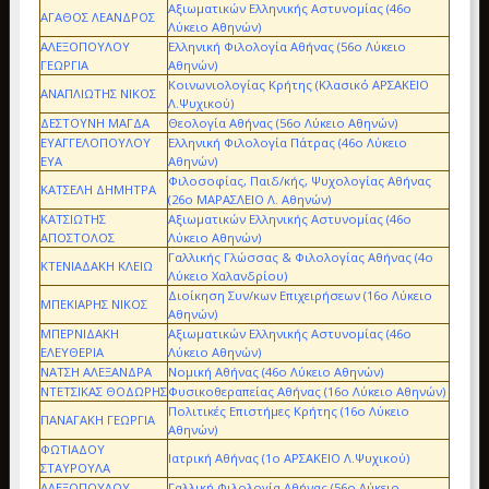
Aξιωματικών Ελληνικής Αστυνομίας (46ο
ΑΓΑΘΟΣ ΛΕΑΝΔΡΟΣ
Λύκειο Αθηνών)
ΑΛΕΞΟΠΟΥΛΟΥ
Ελληνική Φιλολογία Αθήνας (56ο Λύκειο
ΓΕΩΡΓΙΑ
Αθηνών)
Κοινωνιολογίας Κρήτης (Kλασικό ΑΡΣΑΚΕΙΟ
ΑΝΑΠΛΙΩΤΗΣ ΝΙΚΟΣ
Λ.Ψυχικού)
ΔΕΣΤΟΥΝΗ ΜΑΓΔΑ
Θεολογία Αθήνας (56ο Λύκειο Αθηνών)
ΕΥΑΓΓΕΛΟΠΟΥΛΟΥ
Ελληνική Φιλολογία Πάτρας (46ο Λύκειο
ΕΥΑ
Αθηνών)
Φιλοσοφίας, Παιδ/κής, Ψυχολογίας Αθήνας
ΚΑΤΣΕΛΗ ΔΗΜΗΤΡΑ
(26ο ΜΑΡΑΣΛΕΙΟ Λ. Αθηνών)
ΚΑΤΣΙΩΤΗΣ
Aξιωματικών Ελληνικής Αστυνομίας (46ο
ΑΠΟΣΤΟΛΟΣ
Λύκειο Αθηνών)
Γαλλικής Γλώσσας & Φιλολογίας Αθήνας (4ο
ΚΤΕΝΙΑΔΑΚΗ ΚΛΕΙΩ
Λύκειο Χαλανδρίου)
Διοίκηση Συν/κων Επιχειρήσεων (16ο Λύκειο
ΜΠΕΚΙΑΡΗΣ ΝΙΚΟΣ
Αθηνών)
ΜΠΕΡΝΙΔΑΚΗ
Aξιωματικών Ελληνικής Αστυνομίας (46ο
ΕΛΕΥΘΕΡΙΑ
Λύκειο Αθηνών)
ΝΑΤΣΗ ΑΛΕΞΑΝΔΡΑ
Νομική Αθήνας (46ο Λύκειο Αθηνών)
ΝΤΕΤΣΙΚΑΣ ΘΟΔΩΡΗΣ
Φυσικοθεραπείας Αθήνας (16ο Λύκειο Αθηνών)
Πολιτικές Επιστήμες Κρήτης (16ο Λύκειο
ΠΑΝΑΓΑΚΗ ΓΕΩΡΓΙΑ
Αθηνών)
ΦΩΤΙΑΔΟΥ
Ιατρική Αθήνας (1ο ΑΡΣΑΚΕΙΟ Λ.Ψυχικού)
ΣΤΑΥΡΟΥΛΑ
ΑΛΕΞΟΠΟΥΛΟΥ
Γαλλική Φιλολογία Αθήνας (56o Λύκειο