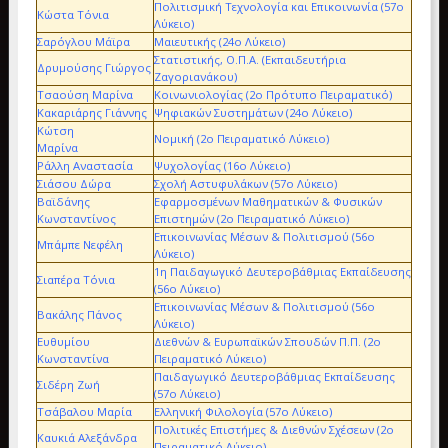
Πολιτισμική Τεχνολογία και Επικοινωνία (57ο
Κώστα Τόνια
Λύκειο)
Σαρόγλου Μάϊρα
Μαιευτικής (24ο Λύκειο)
Στατιστικής, Ο.Π.Α. (Εκπαιδευτήρια
Δρυμούσης Γιώργος
Ζαγοριανάκου)
Τσαούση Μαρίνα
Κοινωνιολογίας (2ο Πρότυπο Πειραματικό)
Κακαριάρης Γιάννης
Ψηφιακών Συστημάτων (24ο Λύκειο)
Κώτση
Νομική (2ο Πειραματικό Λύκειο)
Μαρίνα
Ράλλη Αναστασία
Ψυχολογίας (16ο Λύκειο)
Σιάσου Δώρα
Σχολή Αστυφυλάκων (57ο Λύκειο)
Βαϊδάνης
Εφαρμοσμένων Μαθηματικών & Φυσικών
Κωνσταντίνος
Επιστημών (2ο Πειραματικό Λύκειο)
Επικοινωνίας Μέσων & Πολιτισμού (56ο
Μπάμπε Νεφέλη
Λύκειο)
1η Παιδαγωγικό Δευτεροβάθμιας Εκπαίδευσης
Σιαπέρα Τόνια
(56ο Λύκειο)
Επικοινωνίας Μέσων & Πολιτισμού (56ο
Βακάλης Πάνος
Λύκειο)
Ευθυμίου
Διεθνών & Ευρωπαϊκών Σπουδών Π.Π. (2ο
Κωνσταντίνα
Πειραματικό Λύκειο)
Παιδαγωγικό Δευτεροβάθμιας Εκπαίδευσης
Σιδέρη Ζωή
(57ο Λύκειο)
Τσάβαλου Μαρία
Ελληνική Φιλολογία (57ο Λύκειο)
Πολιτικές Επιστήμες & Διεθνών Σχέσεων (2ο
Καυκιά Αλεξάνδρα
Πειραματικό Λύκειο)