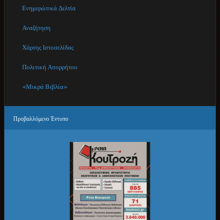
Ενημερώτικά Δελτία
Αναζήτηση
Χάρτης Ιστοσελίδας
Πολιτική Απορρήτου
«Μικρά Βιβλία»
Προβαλλόμενο
Έντυπο