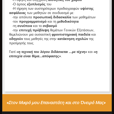
-Ο άρτιος
εξοπλισμός
του
-Η τήρηση των αυστηρότερων προδιαγραφών
υψίστης
ασφάλειας
των μαθητών σε συνδυασμό με:
-την απόλυτα
προσωπική διδασκαλία
των μαθημάτων
-τον
προγραμματισμό
και τη
μεθοδικότητα
-τη
συνέπεια
και το
σεβασμό
-την
επιτυχή πρόβλεψη
θεμάτων Γενικών Εξετάσεων,
θεμελιώνουν μια ουσιαστική
φροντιστηριακή παιδεία
και
οδηγούν
τους μαθητές της στην
κατάκτηση σχολών
της
προτίμησής τους.
Γιατί
«η τεχνική του λόγου διδάσκεται ...με τέχνη»
και
«η
επιτυχία είναι θέμα...απόφασης»
.
«Στον Μικρό μου Επαναστάτη και στο Όνειρό Μας»