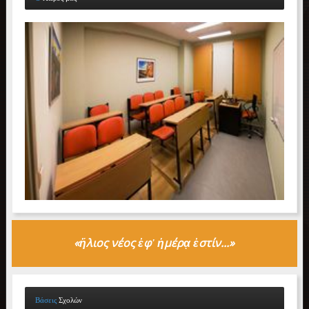
«
ἥλιος
νέος ἐφ᾽ ἡμέρ
ᾳ
ἐστίν...»
Βάσεις
Σχολών