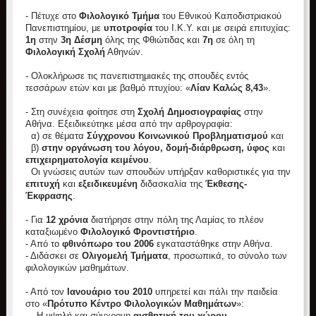
- Πέτυχε στο
Φιλολογικό Τμήμα
του Εθνικού Καποδιστριακού
Πανεπιστημίου, με
υποτροφία
του Ι.Κ.Υ. και με σειρά επιτυχίας:
1η
στην
3η Δέσμη
όλης της Φθιώτιδας και
7η
σε όλη τη
Φιλολογική Σχολή
Αθηνών.
- Ολοκλήρωσε τις πανεπιστημιακές της σπουδές εντός
τεσσάρων ετών και με βαθμό πτυχίου: «
Λίαν Καλώς 8,43
».
- Στη συνέχεια φοίτησε στη
Σχολή Δημοσιογραφίας
στην
Αθήνα. Εξειδικεύτηκε μέσα από την αρθρογραφία:
α) σε θέματα
Σύγχρονου Κοινωνικού Προβληματισμού
και
β)
στην οργάνωση του λόγου, δομή-διάρθρωση, ύφος
και
επιχειρηματολογία κειμένου
.
Οι γνώσεις αυτών των σπουδών υπήρξαν καθοριστικές για την
επιτυχή
και
εξειδικευμένη
διδασκαλία της
Έκθεσης-
Έκφρασης
.
- Για
12 χρόνια
διατήρησε στην πόλη της Λαμίας το πλέον
καταξιωμένο
Φιλολογικό Φροντιστήριο
.
- Από το
φθινόπωρο του 2006
εγκαταστάθηκε στην Αθήνα.
- Διδάσκει σε
Ολιγομελή Τμήματα
, προσωπικά, το σύνολο των
φιλολογικών μαθημάτων.
- Από τον
Ιανουάριο του 2010
υπηρετεί και πάλι την παιδεία
στο «
Πρότυπο Κέντρο Φιλολογικών Μαθημάτων
»:
-Η υψηλή και σύγχρονη
αισθητική του χώρου