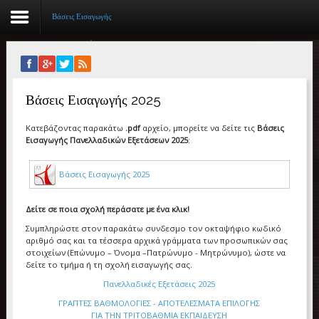
Βάσεις Εισαγωγής
Αρχική
Βάσεις Εισαγωγής 2025
Βιογραφικό
Κατεβάζοντας παρακάτω
.pdf
αρχείο, μπορείτε να δείτε τις
Βάσεις
Συγγραφικό έργο
Εισαγωγής Πανελλαδικών Εξετάσεων 2025
:
Εργασίες
Βάσεις Εισαγωγής 2025
Ιστορίες Επιτυχίας
Δείτε σε ποια σχολή περάσατε με ένα κλικ!
Επιτυχόντες
Συμπληρώστε στον παρακάτω συνδεσμο τον οκταψήφιο κωδικό
αριθμό σας και τα τέσσερα αρχικά γράμματα των προσωπικών σας
Διακρίσεις
στοιχείων (Επώνυμο – Όνομα –Πατρώνυμο - Μητρώνυμο), ώστε να
δείτε το τμήμα ή τη σχολή εισαγωγής σας.
«Μικρά Βιβλία»
Πανελλαδικές Εξετάσεις 2025
ΓΡΑΠΤΕΣ ΒΑΘΜΟΛΟΓΙΕΣ - ΑΠΟΤΕΛΕΣΜΑΤΑ ΕΠΙΛΟΓΗΣ
Ο χώρος μας
ΓΙΑ ΤΗΝ ΤΡΙΤΟΒΑΘΜΙΑ ΕΚΠΑΙΔΕΥΣΗ