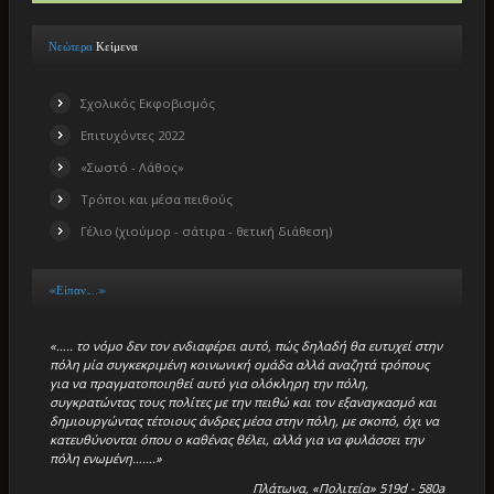
Νεώτερα
Κείμενα
Σχολικός Εκφοβισμός
Επιτυχόντες 2022
«Σωστό - Λάθος»
Τρόποι και μέσα πειθούς
Γέλιο (χιούμορ - σάτιρα - θετική διάθεση)
«Είπαν…..»
«….. το νόμο δεν τον ενδιαφέρει αυτό, πώς δηλαδή θα ευτυχεί στην
πόλη μία συγκεκριμένη κοινωνική ομάδα αλλά αναζητά τρόπους
για να πραγματοποιηθεί αυτό για ολόκληρη την πόλη,
συγκρατώντας τους πολίτες με την πειθώ και τον εξαναγκασμό και
δημιουργώντας τέτοιους άνδρες μέσα στην πόλη, με σκοπό, όχι να
κατευθύνονται όπου ο καθένας θέλει, αλλά για να φυλάσσει την
πόλη ενωμένη…….»
Πλάτωνα, «Πολιτεία» 519d - 580a