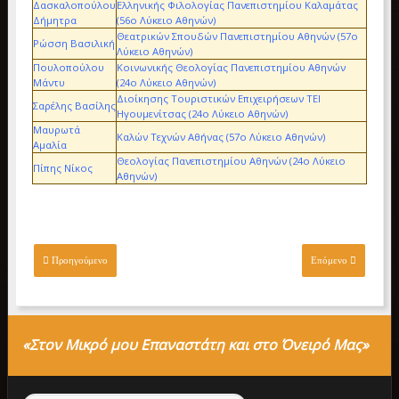
Δασκαλοπούλου
Ελληνικής Φιλολογίας Πανεπιστημίου Καλαμάτας
Δήμητρα
(56ο Λύκειο Αθηνών)
Θεατρικών Σπουδών Πανεπιστημίου Αθηνών (57ο
Ρώσση Βασιλική
Λύκειο Αθηνών)
Πουλοπούλου
Κοινωνικής Θεολογίας Πανεπιστημίου Αθηνών
Μάντυ
(24ο Λύκειο Αθηνών)
Διοίκησης Τουριστικών Επιχειρήσεων ΤΕΙ
Σαρέλης Βασίλης
Ηγουμενίτσας (24ο Λύκειο Αθηνών)
Μαυρωτά
Καλών Τεχνών Αθήνας (57ο Λύκειο Αθηνών)
Αμαλία
Θεολογίας Πανεπιστημίου Αθηνών (24ο Λύκειο
Πίπης Νίκος
Αθηνών)
Προηγούμενο
Επόμενο
«Στον Μικρό μου Επαναστάτη και στο Όνειρό Μας»