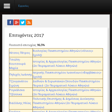
Εργασίες
Αρχική
Επιτυχόντες 2017
Βιογραφικό
Ποσοστό επιτυχίας
96,5%
Συγγραφικό έργο
Βιολογίας Πανεπιστημίου Αθηνών («Ιόνιος»
Λέτσος Πέτρος
Σχολή)
Εργασίες
Τσιώλη-
Ιστορίας & Αρχαιολογίας Πανεπιστημίου Αθηνών
Κουτσουρά
(2ο Πειραματικό Λύκειο Αθηνών)
Ιστορίες Επιτυχίας
Μαρία
Ιατρικής Πανεπιστημίου Ιωαννίνων («Βαρβάκειος»
Πηλιχός Ιωάννης
Σχολή)
Επιτυχόντες
Τζουγανάτου
Διεθνών & Ευρωπαϊκών Σπουδών Πανεπιστημίου
Σιμώνη
Πειραιά (2ο Πειραματικό Λύκειο Αθηνών)
Διακρίσεις
Ρογκάλσκα
Ιστορίας & Αρχαιολογίας Πανεπιστημίου Αθηνών
Τζέσσικα
(2ο Πειραματικό Λύκειο Αθηνών)
Πολιτικής Επιστήμης & Δημόσιας Διοίκησης
«Μικρά Βιβλία»
Βαϊδάνης Ηλίας
Πανεπιστημίου Αθηνών (2ο Πειραματικό Λύκειο
Αθηνών)
Ο χώρος μας
Οριέττα
Ιστορίας & Αρχαιολογίας Πανεπιστημίου Αθηνών