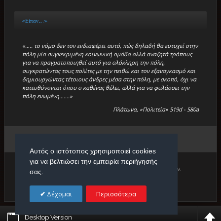
«Είπαν…..»
«….. το νόμο δεν τον ενδιαφέρει αυτό, πώς δηλαδή θα ευτυχεί στην
πόλη μία συγκεκριμένη κοινωνική ομάδα αλλά αναζητά τρόπους
για να πραγματοποιηθεί αυτό για ολόκληρη την πόλη,
συγκρατώντας τους πολίτες με την πειθώ και τον εξαναγκασμό και
δημιουργώντας τέτοιους άνδρες μέσα στην πόλη, με σκοπό, όχι να
κατευθύνονται όπου ο καθένας θέλει, αλλά για να φυλάσσει την
πόλη ενωμένη…….»
Πλάτωνα, «Πολιτεία» 519d - 580a
Βρίσκεστε εδώ:
Αρχική
/
Εργασίες
/
Γενική Κατηγορία
/
Επιτυχόντες 2017
Αυτός ο ιστότοπος χρησιμοποιεί cookies
για να βελτιώσει την εμπειρία περιήγησής
Copyright © 2026. Πρότυπο Κέντρο Φιλολογικών Μαθημάτων.
σας.
Designed by
Δέχομαι
Περισσότερα
Desktop Version