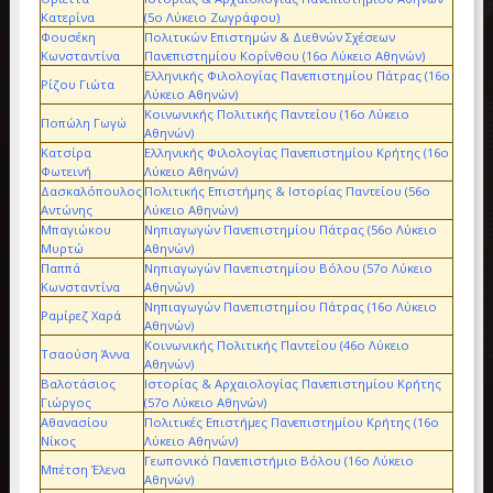
Κατερίνα
(5ο Λύκειο Ζωγράφου)
Φουσέκη
Πολιτικών Επιστημών & Διεθνών Σχέσεων
Κωνσταντίνα
Πανεπιστημίου Κορίνθου (16ο Λύκειο Αθηνών)
Ελληνικής Φιλολογίας Πανεπιστημίου Πάτρας (16ο
Ρίζου Γιώτα
Λύκειο Αθηνών)
Κοινωνικής Πολιτικής Παντείου (16ο Λύκειο
Ποπώλη Γωγώ
Αθηνών)
Κατσίρα
Ελληνικής Φιλολογίας Πανεπιστημίου Κρήτης (16ο
Φωτεινή
Λύκειο Αθηνών)
Δασκαλόπουλος
Πολιτικής Επιστήμης & Ιστορίας Παντείου (56ο
Αντώνης
Λύκειο Αθηνών)
Μπαγιώκου
Νηπιαγωγών Πανεπιστημίου Πάτρας (56ο Λύκειο
Μυρτώ
Αθηνών)
Παππά
Νηπιαγωγών Πανεπιστημίου Βόλου (57ο Λύκειο
Κωνσταντίνα
Αθηνών)
Νηπιαγωγών Πανεπιστημίου Πάτρας (16ο Λύκειο
Ραμίρεζ Χαρά
Αθηνών)
Κοινωνικής Πολιτικής Παντείου (46ο Λύκειο
Τσαούση Άννα
Αθηνών)
Βαλοτάσιος
Ιστορίας & Αρχαιολογίας Πανεπιστημίου Κρήτης
Γιώργος
(57ο Λύκειο Αθηνών)
Αθανασίου
Πολιτικές Επιστήμες Πανεπιστημίου Κρήτης (16ο
Νίκος
Λύκειο Αθηνών)
Γεωπονικό Πανεπιστήμιο Βόλου (16ο Λύκειο
Μπέτση Έλενα
Αθηνών)