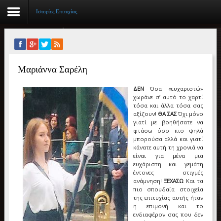
Ιστορίες Επιτυχίας
Αρχική
Μαριάννα Σαρέλη
Βιογραφικό
ΔΕΝ
Όσα «ευχαριστώ»
Συγγραφικό έργο
χωράνε σ’ αυτό το χαρτί
τόσα και άλλα τόσα σας
Εργασίες
αξίζουν!
ΘΑ ΣΑΣ
Όχι μόνο
γιατί με βοηθήσατε να
φτάσω όσο πιο ψηλά
Ιστορίες Επιτυχίας
μπορούσα αλλά και γιατί
κάνατε αυτή τη χρονιά να
Επιτυχόντες
είναι για μένα μια
ευχάριστη και γεμάτη
έντονες στιγμές
Διακρίσεις
ανάμνηση!
ΞΕΧΑΣΩ
Και τα
πιο σπουδαία στοιχεία
«Μικρά Βιβλία»
της επιτυχίας αυτής ήταν
η επιμονή και το
ενδιαφέρον σας που δεν
Ο χώρος μας