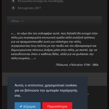
Κοινωνική συνοχή και συνύπαρξη
Επιτυχόντες 2017
«Είπαν…..»
«….. το νόμο δεν τον ενδιαφέρει αυτό, πώς δηλαδή θα ευτυχεί στην
πόλη μία συγκεκριμένη κοινωνική ομάδα αλλά αναζητά τρόπους
για να πραγματοποιηθεί αυτό για ολόκληρη την πόλη,
συγκρατώντας τους πολίτες με την πειθώ και τον εξαναγκασμό και
δημιουργώντας τέτοιους άνδρες μέσα στην πόλη, με σκοπό, όχι να
κατευθύνονται όπου ο καθένας θέλει, αλλά για να φυλάσσει την
πόλη ενωμένη…….»
Πλάτωνα, «Πολιτεία» 519d - 580a
Βρίσκεστε εδώ:
Αρχική
/
Ιστορίες Επιτυχίας
/
Αντώνης Δασκαλόπουλος
Αυτός ο ιστότοπος χρησιμοποιεί cookies
για να βελτιώσει την εμπειρία περιήγησής
Copyright © 2026. Πρότυπο Κέντρο Φιλολογικών Μαθημάτων.
σας.
Designed by
Δέχομαι
Περισσότερα