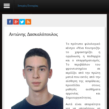
Ιστορίες Επιτυχίας
Αρχική
Αντώνης Δασκαλόπουλος
Βιογραφικό
Το πρότυπο φιλολογικό
Συγγραφικό έργο
κέντρο «Ρένα Κουτροζή»
το χαρακτηρίζει η
Εργασίες
οργάνωση, η πειθαρχία
και ο επαγγελματισμός.
Το περιβάλλον του
Ιστορίες Επιτυχίας
φροντιστηρίου σε
κερδίζει από την πρώτη
Επιτυχόντες
ματιά που εκτός από την
αίσθηση της ασφάλειας,
προσδίδει στους
Διακρίσεις
μαθητές αισθήματα
αρμονίας και
«Μικρά Βιβλία»
δημιουργικότητας.
Αυτά είναι απαραίτητα
Ο χώρος μας
για να μπορέσουν να