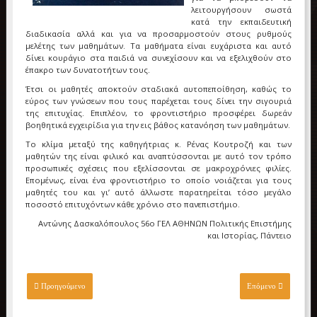
λειτουργήσουν σωστά
κατά την εκπαιδευτική
διαδικασία αλλά και για να προσαρμοστούν στους ρυθμούς
μελέτης των μαθημάτων. Τα μαθήματα είναι ευχάριστα και αυτό
δίνει κουράγιο στα παιδιά να συνεχίσουν και να εξελιχθούν στο
έπακρο των δυνατοτήτων τους.
Έτσι οι μαθητές αποκτούν σταδιακά αυτοπεποίθηση, καθώς το
εύρος των γνώσεων που τους παρέχεται τους δίνει την σιγουριά
της επιτυχίας. Επιπλέον, το φροντιστήριο προσφέρει δωρεάν
βοηθητικά εγχειρίδια για την εις βάθος κατανόηση των μαθημάτων.
Το κλίμα μεταξύ της καθηγήτριας κ. Ρένας Κουτροζή και των
μαθητών της είναι φιλικό και αναπτύσσονται με αυτό τον τρόπο
προσωπικές σχέσεις που εξελίσσονται σε μακροχρόνιες φιλίες.
Επομένως, είναι ένα φροντιστήριο το οποίο νοιάζεται για τους
μαθητές του και γι’ αυτό άλλωστε παρατηρείται τόσο μεγάλο
ποσοστό επιτυχόντων κάθε χρόνιο στο πανεπιστήμιο.
Αντώνης Δασκαλόπουλος 56ο ΓΕΛ ΑΘΗΝΩΝ Πολιτικής Επιστήμης
και Ιστορίας, Πάντειο
Προηγούμενο
Επόμενο