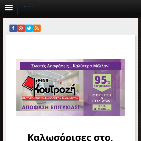
Promo
Αρχική
Βιογραφικό
Συγγραφικό έργο
Εργασίες
Ιστορίες Επιτυχίας
Επιτυχόντες
Διακρίσεις
«Μικρά Βιβλία»
Καλωσόρισες στο,
Ο χώρος μας