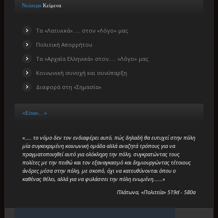
Νεώτερα
Κείμενα
Τα «Λατινικά»….. στον «Λόγο» μας
Πολιτική Απορρήτου
Τα «Αρχαία Ελληνικά» στον….. «Λόγο» μας
Κοινωνική συνοχή και συνύπαρξη
Διαφορά στη «Σημασία»
«Είπαν…..»
«….. το νόμο δεν τον ενδιαφέρει αυτό, πώς δηλαδή θα ευτυχεί στην πόλη
μία συγκεκριμένη κοινωνική ομάδα αλλά αναζητά τρόπους για να
πραγματοποιηθεί αυτό για ολόκληρη την πόλη, συγκρατώντας τους
πολίτες με την πειθώ και τον εξαναγκασμό και δημιουργώντας τέτοιους
άνδρες μέσα στην πόλη, με σκοπό, όχι να κατευθύνονται όπου ο
καθένας θέλει, αλλά για να φυλάσσει την πόλη ενωμένη…….»
Πλάτωνα, «Πολιτεία» 519d - 580a