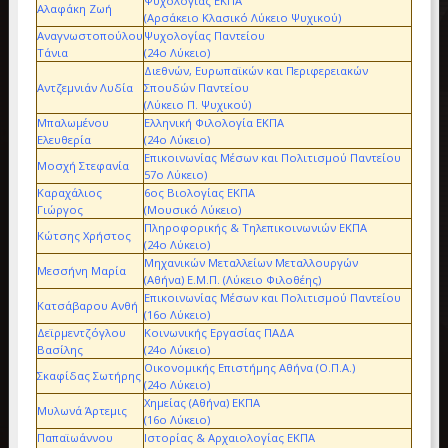
Ψυχολογίας ΕΚΠΑ
Αλαφάκη Ζωή
(Αρσάκειο Κλασικό Λύκειο Ψυχικού)
Αναγνωστοπούλου
Ψυχολογίας Παντείου
Τάνια
(24ο Λύκειο)
Διεθνών, Ευρωπαϊκών και Περιφερειακών
Αντζεμνιάν Λυδία
Σπουδών Παντείου
(Λύκειο Π. Ψυχικού)
Μπαλωμένου
Ελληνική Φιλολογία ΕΚΠΑ
Ελευθερία
(24ο Λύκειο)
Επικοινωνίας Μέσων και Πολιτισμού Παντείου
Μοσχή Στεφανία
57ο Λύκειο)
Καραχάλιος
6ος Βιολογίας ΕΚΠΑ
Γιώργος
(Μουσικό Λύκειο)
Πληροφορικής & Τηλεπικοινωνιών ΕΚΠΑ
Κώτσης Χρήστος
(24ο Λύκειο)
Μηχανικών Μεταλλείων Μεταλλουργών
Μεσσήνη Μαρία
(Αθήνα) Ε.Μ.Π. (Λύκειο Φιλοθέης)
Επικοινωνίας Μέσων και Πολιτισμού Παντείου
Κατσάβαρου Ανθή
(16ο Λύκειο)
Δεϊρμεντζόγλου
Κοινωνικής Εργασίας ΠΑΔΑ
Βασίλης
(24ο Λύκειο)
Οικονομικής Επιστήμης Αθήνα (Ο.Π.Α.)
Σκαφίδας Σωτήρης
(24ο Λύκειο)
Χημείας (Αθήνα) ΕΚΠΑ
Μυλωνά Άρτεμις
(16ο Λύκειο)
Παπαϊωάννου
Ιστορίας & Αρχαιολογίας ΕΚΠΑ