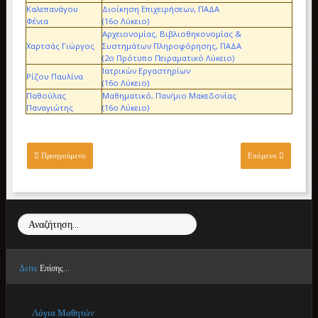
Καλεπανάγου
Διοίκηση Επιχειρήσεων, ΠΑΔΑ
Φένια
(16ο Λύκειο)
Αρχειονομίας, Βιβλιοθηκονομίας &
Χαρτσάς Γιώργος
Συστημάτων Πληροφόρησης, ΠΑΔΑ
(2ο Πρότυπο Πειραματικό Λύκειο)
Ιατρικών Εργαστηρίων
Ρίζου Παυλίνα
(16ο Λύκειο)
Παθούλας
Μαθηματικό, Παν/μιο Μακεδονίας
Παναγιώτης
(16ο Λύκειο)
Προηγούμενο
Επόμενο
Αναζήτηση...
Δείτε
Επίσης...
Λόγια Μαθητών