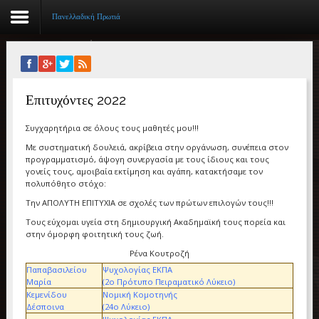
Πανελλαδική Πρωτιά
Αρχική
Επιτυχόντες 2022
Βιογραφικό
Συγχαρητήρια σε όλους τους μαθητές μου!!!
Συγγραφικό έργο
Με συστηματική δουλειά, ακρίβεια στην οργάνωση, συνέπεια στον
προγραμματισμό, άψογη συνεργασία με τους ίδιους και τους
Εργασίες
γονείς τους, αμοιβαία εκτίμηση και αγάπη, κατακτήσαμε τον
πολυπόθητο στόχο:
Ιστορίες Επιτυχίας
Την ΑΠΟΛΥΤΗ ΕΠΙΤΥΧΙΑ σε σχολές των πρώτων επιλογών τους!!!
Επιτυχόντες
Τους εύχομαι υγεία στη δημιουργική Ακαδημαϊκή τους πορεία και
στην όμορφη φοιτητική τους ζωή.
Διακρίσεις
Ρένα Κουτροζή
Παπαβασιλείου
Ψυχολογίας ΕΚΠΑ
Μαρία
(2ο Πρότυπο Πειραματικό Λύκειο)
«Μικρά Βιβλία»
Κεμενίδου
Νομική Κομοτηνής
Δέσποινα
(24ο Λύκειο)
Ο χώρος μας