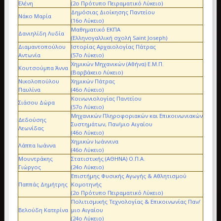
Ελένη
(2ο Πρότυπο Πειραματικό Λύκειο)
Δημόσιας Διοίκησης Παντείου
Νάκο Μαρία
(16ο Λύκειο)
Μαθηματικό ΕΚΠΑ
Δανιηλίδη Λυδία
(Ελληνογαλλική σχολή Saint Joseph)
Διαμαντοπούλου
Ιστορίας Αρχαιολογίας Πάτρας
Αντωνία
(57ο Λύκειο)
Χημικών Μηχανικών (Αθήνα) Ε.Μ.Π.
Κουτσούμπα Άννα
(Βαρβάκειο Λύκειο)
Νικολοπούλου
Χημικών Πάτρας
Παυλίνα
(46ο Λύκειο)
Κοινωνιολογίας Παντείου
Σιάσου Δώρα
(57ο Λύκειο)
Μηχανικών Πληροφοριακών και Επικοινωνιακών
Δεδούσης
Συστημάτων, Παν/μιο Αιγαίου
Λεωνίδας
(46ο Λύκειο)
Χημικών Ιωάννινα
Λάππα Ιωάννα
(46ο Λύκειο)
Μουντράκης
Στατιστικής (ΑΘΗΝΑ) Ο.Π.Α.
Γιώργος
(24ο Λύκειο)
Επιστήμης Φυσικής Αγωγής & Αθλητισμού
Παππάς Δημήτρης
Κομοτηνής
(2ο Πρότυπο Πειραματικό Λύκειο)
Πολιτισμικής Τεχνολογίας & Επικοινωνίας Παν/
Βελούδη Κατερίνα
μιο Αιγαίου
(24ο Λύκειο)