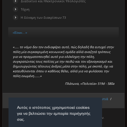
Διαδίκτυο και Ηλεκτρονικοί Υπολογιστές
Τέχνη
Η δύναμη των διακρίσεων 73
«Είπαν…..»
«….. το νόμο δεν τον ενδιαφέρει αυτό, πώς δηλαδή θα ευτυχεί στην
πόλη μία συγκεκριμένη κοινωνική ομάδα αλλά αναζητά τρόπους
για να πραγματοποιηθεί αυτό για ολόκληρη την πόλη,
συγκρατώντας τους πολίτες με την πειθώ και τον εξαναγκασμό και
δημιουργώντας τέτοιους άνδρες μέσα στην πόλη, με σκοπό, όχι να
κατευθύνονται όπου ο καθένας θέλει, αλλά για να φυλάσσει την
πόλη ενωμένη…….»
Πλάτωνα, «Πολιτεία» 519d - 580a
Βρίσκεστε εδώ:
Αρχική
/
Επιτυχόντες
/
Πανελλαδική Πρωτιά
/
Γενική Κατηγορία
/
Επιτυχόντες 2022
Αυτός ο ιστότοπος χρησιμοποιεί cookies
για να βελτιώσει την εμπειρία περιήγησής
Copyright © 2026. Πρότυπο Κέντρο Φιλολογικών Μαθημάτων.
σας.
Designed by